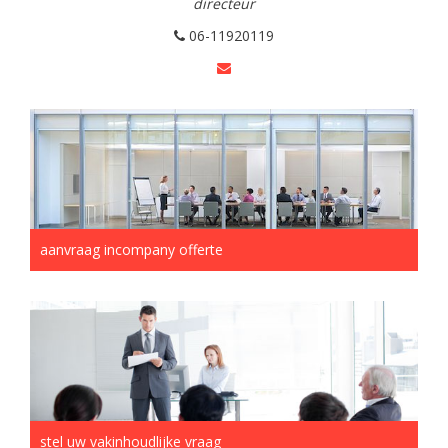
directeur
06-11920119
aanvraag incompany offerte
stel uw vakinhoudlijke vraag