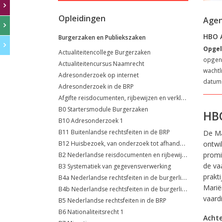
Opleidingen
Age
HBO A
Burgerzaken en Publiekszaken
Opgel
Actualiteitencollege Burgerzaken
opgeno
Actualiteitencursus Naamrecht
wachtl
Adresonderzoek op internet
datum 
Adresonderzoek in de BRP
Afgifte reisdocumenten, rijbewijzen en verklaringen (VOG's)
B0 Startersmodule Burgerzaken
HBO
B10 Adresonderzoek 1
B11 Buitenlandse rechtsfeiten in de BRP
De Ma
B12 Huisbezoek, van onderzoek tot afhandeling
ontwi
B2 Nederlandse reisdocumenten en rijbewijzen
promi
de va
B3 Systematiek van gegevensverwerking
prakt
B4a Nederlandse rechtsfeiten in de burgerlijke stand
Marië
B4b Nederlandse rechtsfeiten in de burgerlijke stand
vaardi
B5 Nederlandse rechtsfeiten in de BRP
B6 Nationaliteitsrecht 1
Acht