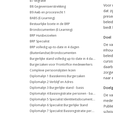
B7 Migratie
Voor 
B8 Gegevensverstrekking
dat z
B9 Awb en procesrecht 1
prese
BABS (E-Learning)
belei
Bestuurlijke boete in de BRP
biedt
Brondocumenten (E-Learning)
BRP Huisbezoeken
Doel
BRP Specialist
De va
BRP volledig up-to-date in 4 dagen
inhou
(Buitenlandse) Brondocumenten
belei
Burgerlijke stand volledig up-to-date in 4 dagen
cursis
Burgerzaken voor Frontoffice medewerkers
daarbi
Complexe persoonslijsten lezen
zorgv
Diplomalijn 1 Basiskennis Burgerzaken
naar e
Diplomalijn 2 Verblijf en Adres
Doel
Diplomalijn 3 Burgerlijke stand - basis
Diplomalijn 4 Basisregistratie personen - basis
De va
Diplomalijn 5 Specialist Identiteitsdocumenten
medew
Diplomalijn 6 Specialist Burgerlijke Stand
Publi
Diplomalijn 7 Specialist Basisregistratie personen
schri