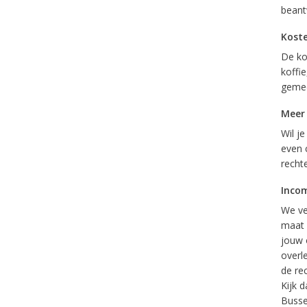
beant
Kost
De kos
koffie
gemee
Meer
Wil j
even 
recht
Inco
We ve
maat 
jouw 
overl
de re
Kijk 
Busse.