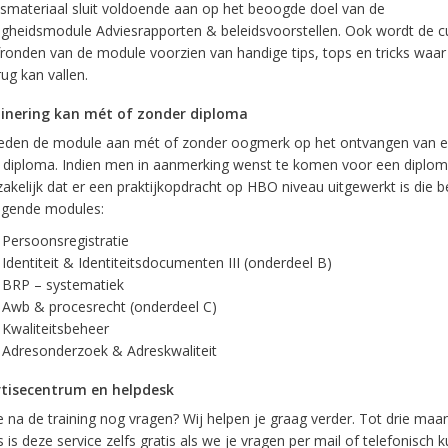
esmateriaal sluit voldoende aan op het beoogde doel van de
igheidsmodule Adviesrapporten & beleidsvoorstellen. Ook wordt de cu
ronden van de module voorzien van handige tips, tops en tricks waar h
ug kan vallen.
inering kan mét of zonder diploma
ieden de module aan mét of zonder oogmerk op het ontvangen van 
diploma. Indien men in aanmerking wenst te komen voor een diploma
akelijk dat er een praktijkopdracht op HBO niveau uitgewerkt is die b
lgende modules:
Persoonsregistratie
Identiteit & Identiteitsdocumenten III (onderdeel B)
BRP – systematiek
Awb & procesrecht (onderdeel C)
Kwaliteitsbeheer
Adresonderzoek & Adreskwaliteit
tisecentrum en helpdesk
e na de training nog vragen? Wij helpen je graag verder. Tot drie ma
 is deze service zelfs gratis als we je vragen per mail of telefonisch 