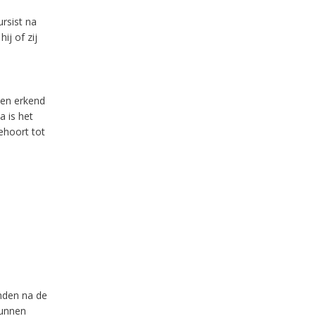
rsist na
ij of zij
een erkend
 is het
ehoort tot
anden na de
kunnen