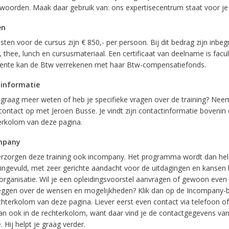
woorden. Maak daar gebruik van: ons expertisecentrum staat voor je 
en
ten voor de cursus zijn € 850,- per persoon. Bij dit bedrag zijn inbeg
, thee, lunch en cursusmateriaal. Een certificaat van deelname is facul
nte kan de Btw verrekenen met haar Btw-compensatiefonds.
 informatie
e graag meer weten of heb je specifieke vragen over de training? Nee
contact op met Jeroen Busse. Je vindt zijn contactinformatie bovenin
erkolom van deze pagina.
mpany
rzorgen deze training ook incompany. Het programma wordt dan he
ingevuld, met zeer gerichte aandacht voor de uitdagingen en kansen 
organisatie. Wil je een opleidingsvoorstel aanvragen of gewoon even
eggen over de wensen en mogelijkheden? Klik dan op de Incompany-b
chterkolom van deze pagina. Liever eerst even contact via telefoon of
dan ook in de rechterkolom, want daar vind je de contactgegevens van
 Hij helpt je graag verder.