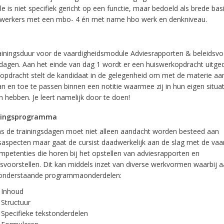
 is niet specifiek gericht op een functie, maar bedoeld als brede basi
erkers met een mbo- 4 én met name hbo werk en denkniveau.
ainingsduur voor de vaardigheidsmodule Adviesrapporten & beleidsvoo
dagen. Aan het einde van dag 1 wordt er een huiswerkopdracht uitged
opdracht stelt de kandidaat in de gelegenheid om met de materie aan
an en toe te passen binnen een notitie waarmee zij in hun eigen situat
 hebben. Je leert namelijk door te doen!
ningsprogramma
ns de trainingsdagen moet niet alleen aandacht worden besteed aan
saspecten maar gaat de cursist daadwerkelijk aan de slag met de va
mpetenties die horen bij het opstellen van adviesrapporten en
dsvoorstellen. Dit kan middels inzet van diverse werkvormen waarbij a
onderstaande programmaonderdelen:
Inhoud
Structuur
Specifieke tekstonderdelen