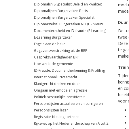
Diplomalijn 8 Specialist Beleid en kwaliteit
module
Diplomalijnen Burgerzaken Basis
medew
Diplomalijnen Burgerzaken Specialist
Duur
Diplomastelsel Burgerzaken NLQF - Nieuw
De tr
Documentechtheid en ID-fraude (E-Learning)
twee 
E-Learning Burgerzaken
Deze 
Engels aan de balie
te ga
Gegevensverstrekking uit de BRP
maken
Gespreksvaardigheden BRP
Hoe werkt de gemeente
Trai
ID-Fraude, Documentherkenning & Profiling
Tijde
Internationaal Privaatrecht
kenni
Klantgericht denken en doen
en co
Omgaan met emotie en agressie
belei
Politiek bestuurlijke sensitiviteit
voor 
Persoonslijsten actualiseren en corrigeren
Persoonslijsten lezen
Registratie Niet Ingezetenen
Rijkswet op het Nederlanderschap van A tot Z