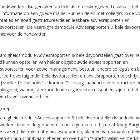
medewerkers Burgerzaken op beleids- en leidinggevend niveau is het
ij informatie op een goede manier kunnen delen met collega’s in de v
ntaties en goed gestructureerde en leesbare adviesrapporten en
dsvoorstellen. De vaardigheidsmodule Adviesrapporten & beleidsvoors
 hiervoor de handvatten.
ardigheidsmodule Adviesrapporten & beleidsvoorstellen gaat over het
d kunnen opstellen van helder opgebouwde adviesrapporten en
dsvoorstellen voor zowel management, bestuur, andere collega’s en b
t leert overtuigender beleidsvoorstellen en adviesrapporten te schrijv
j sneller ‘to the point’ te komen. Dit vraagt aandacht voor structuur é
uldigheid, waarbij steekhoudende argumenten essentieel zijn om het 
en hoger niveau te tillen.
groep
ardigheidsmodule Adviesrapporten & beleidsvoorstellen is bedoeld v
erkers binnen de gemeente in het algemeen of bij de afdeling Burge
ekszaken) die regelmatig adviesrapporten, plannen van aanpak of bele
jven en hun schrijfvaardigheden en overtuigingskracht willen versterke