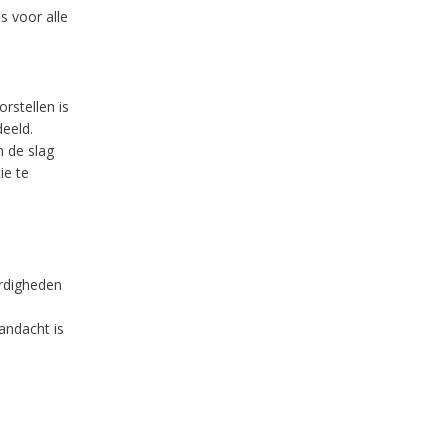
s voor alle
rstellen is
eeld.
 de slag
ie te
ardigheden
andacht is