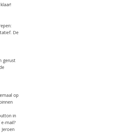
klaar!
repen:
tatief. De
m gerust
 de
lemaal op
binnen
utton in
 e-mail?
 Jeroen