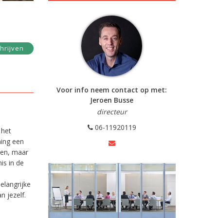
hrijven
Voor info neem contact op met:
Jeroen Busse
directeur
06-11920119
 het
ning een
oen, maar
is in de
e
elangrijke
n jezelf.