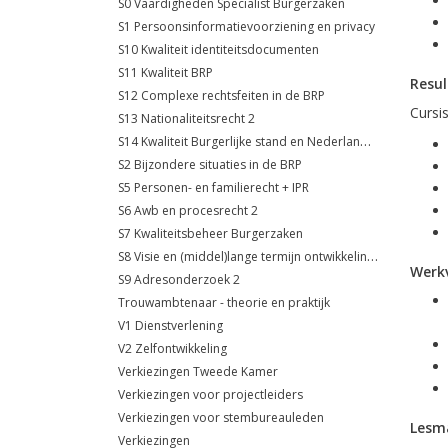
S0 Vaardigheden Specialist Burgerzaken
S1 Persoonsinformatievoorziening en privacy
S10 Kwaliteit identiteitsdocumenten
S11 Kwaliteit BRP
Resul
S12 Complexe rechtsfeiten in de BRP
Cursis
S13 Nationaliteitsrecht 2
S14 Kwaliteit Burgerlijke stand en Nederlandse nationaliteit
S2 Bijzondere situaties in de BRP
S5 Personen- en familierecht + IPR
S6 Awb en procesrecht 2
S7 Kwaliteitsbeheer Burgerzaken
S8 Visie en (middel)lange termijn ontwikkelingen
Werk
S9 Adresonderzoek 2
Trouwambtenaar - theorie en praktijk
V1 Dienstverlening
V2 Zelfontwikkeling
Verkiezingen Tweede Kamer
Verkiezingen voor projectleiders
Verkiezingen voor stembureauleden
Lesma
Verkiezingen