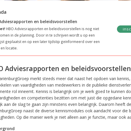
nda
dviesrapporten en beleidsvoorstellen
et!
HBO Adviesrapporten en beleidsvoorstellen is nog niet
insc
men in de planning. Door in te schrijven wordt u op een
ijst geplaatst en op een later tijdstip geïnformeerd over een
en locatie.
 Adviesrapporten en beleidsvoorstellen
riënburgGroep merkt steeds meer dat naast het opdoen van kennis,
kkelen van vaardigheden van medewerkers in de publieke dienstverle
nente rol inneemt. Kennis is belangrijk om je werk goed te kunnen d
ardigheden en competenties bezitten om met juist die opgedane kenn
ijk aan de slag te gaan zijn minstens even belangrijk. Daarom heeft d
nburgGroep naast de diverse kennismodules ook aandacht voor die b
gheden. Op die manier werk je niet alleen aan je functie, maar ook aa
ergrond