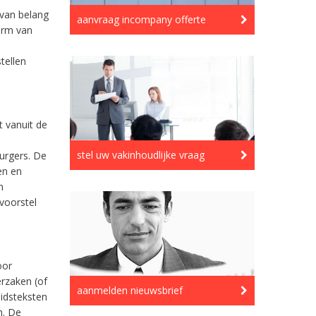
 van belang
aanvraag incompany offerte
orm van
tellen
 vanuit de
stel uw vakinhoudlijke vraag
urgers. De
en en
n
voorstel
oor
rzaken (of
aanmelden nieuwsbrief
idsteksten
n. De