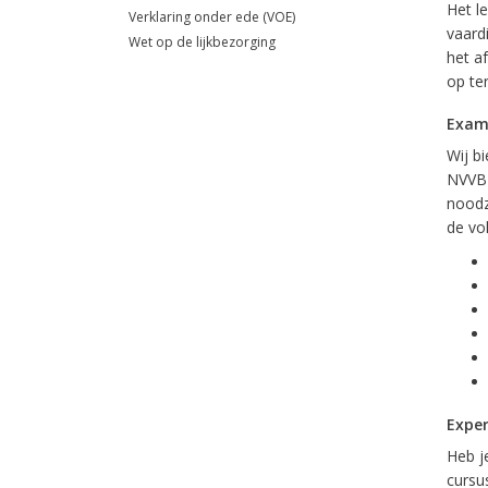
Het l
Verklaring onder ede (VOE)
vaard
Wet op de lijkbezorging
het af
op ter
Exam
Wij b
NVVB 
noodz
de vo
Exper
Heb j
cursus