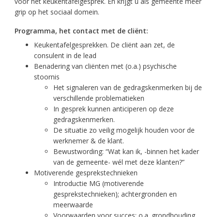
voor het keukentafelgesprek. En krijgt u als gemeente meer
grip op het sociaal domein.
Programma, het contact met de cliënt:
Keukentafelgesprekken. De cliënt aan zet, de
consulent in de lead
Benadering van cliënten met (o.a.) psychische
stoornis
Het signaleren van de gedragskenmerken bij de
verschillende problematieken
In gesprek kunnen anticiperen op deze
gedragskenmerken.
De situatie zo veilig mogelijk houden voor de
werknemer & de klant.
Bewustwording: “Wat kan ik, -binnen het kader
van de gemeente- wél met deze klanten?”
Motiverende gesprekstechnieken
Introductie MG (motiverende
gesprekstechnieken); achtergronden en
meerwaarde
Voorwaarden voor succes; o.a. grondhouding