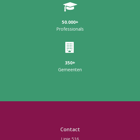
50.000+
Professionals
350+
Gemeenten
Contact
Linie 516