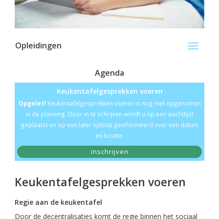
Opleidingen
Toggle
navigati
Agenda
Keukentafelgesprekken voeren
Opgelet!
Keukentafelgesprekken voeren is nog niet opgenomen
in de planning. Door in te schrijven wordt u op een wachtlijst
geplaatst en op een later tijdstip geïnformeerd over een datum
en locatie.
inschrijven
Keukentafelgesprekken voeren
Regie aan de keukentafel
Door de decentralisaties komt de regie binnen het sociaal