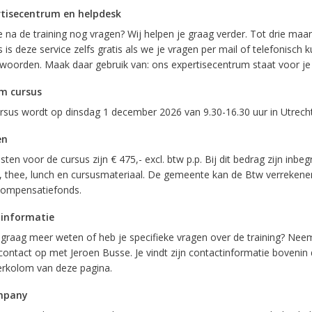
tisecentrum en helpdesk
e na de training nog vragen? Wij helpen je graag verder. Tot drie ma
 is deze service zelfs gratis als we je vragen per mail of telefonisch 
woorden. Maak daar gebruik van: ons expertisecentrum staat voor je 
m cursus
rsus wordt op dinsdag 1 december 2026 van 9.30-16.30 uur in Utrech
en
ten voor de cursus zijn € 475,- excl. btw p.p. Bij dit bedrag zijn inbeg
e, thee, lunch en cursusmateriaal. De gemeente kan de Btw verreken
ompensatiefonds.
 informatie
e graag meer weten of heb je specifieke vragen over de training? Nee
contact op met Jeroen Busse. Je vindt zijn contactinformatie bovenin
erkolom van deze pagina.
mpany