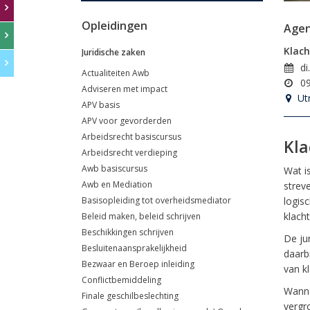
Opleidingen
Age
Klach
Juridische zaken
di
Actualiteiten Awb
09
Adviseren met impact
Ut
APV basis
APV voor gevorderden
Arbeidsrecht basiscursus
Kla
Arbeidsrecht verdieping
Awb basiscursus
Wat i
Awb en Mediation
strev
Basisopleiding tot overheidsmediator
logis
klach
Beleid maken, beleid schrijven
Beschikkingen schrijven
De jur
Besluitenaansprakelijkheid
daarb
Bezwaar en Beroep inleiding
van k
Conflictbemiddeling
Wanne
Finale geschilbeslechting
vergr