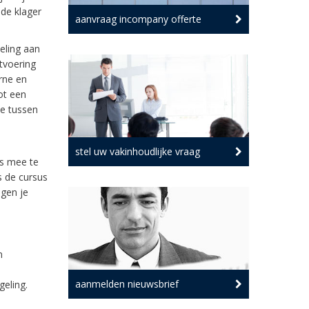
 de klager
aanvraag incompany offerte
eling aan
tvoering
rne en
ot een
ie tussen
stel uw vakinhoudlijke vraag
es mee te
 de cursus
ngen je
n
aanmelden nieuwsbrief
geling.