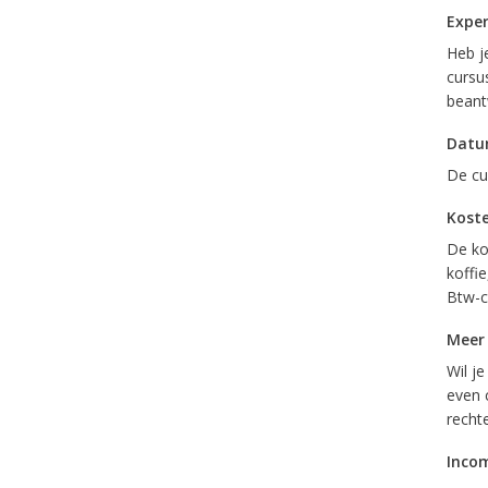
Exper
Heb j
cursus
beant
Datu
De cu
Kost
De kos
koffi
Btw-c
Meer
Wil j
even 
recht
Inco