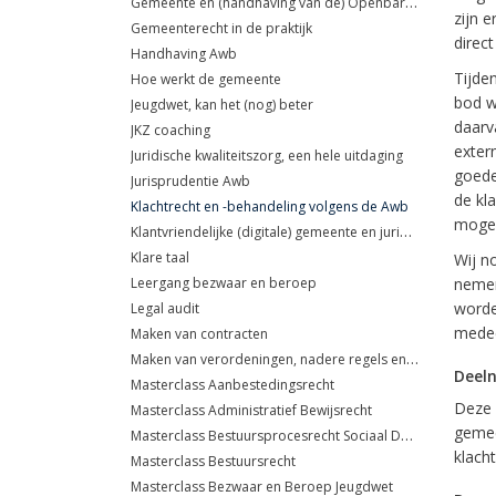
Gemeente en (handhaving van de) Openbare orde
zijn e
Gemeenterecht in de praktijk
direct
Handhaving Awb
Tijde
Hoe werkt de gemeente
bod w
Jeugdwet, kan het (nog) beter
daarv
JKZ coaching
exter
Juridische kwaliteitszorg, een hele uitdaging
goede
Jurisprudentie Awb
de kl
Klachtrecht en -behandeling volgens de Awb
mogel
Klantvriendelijke (digitale) gemeente en juridische risico's
Klare taal
Wij n
Leergang bezwaar en beroep
nemen
worde
Legal audit
medec
Maken van contracten
Maken van verordeningen, nadere regels en beleidsregels
Deel
Masterclass Aanbestedingsrecht
Deze 
Masterclass Administratief Bewijsrecht
gemee
Masterclass Bestuursprocesrecht Sociaal Domein
klach
Masterclass Bestuursrecht
Masterclass Bezwaar en Beroep Jeugdwet