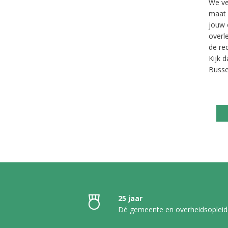
We ve
maat 
jouw 
overl
de re
Kijk 
Busse.
25 jaar
Dé gemeente en overheidsopleid