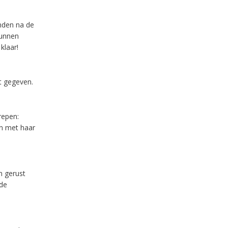
anden na de
kunnen
klaar!
t gegeven.
repen:
en met haar
m gerust
 de