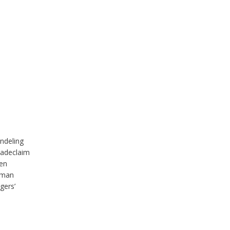
ndeling
hadeclaim
en
sman
gers’