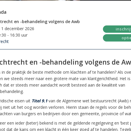
nda
trecht en -behandeling volgens de Awb
. 1 december 2026
inschri
:30 - 16:30 uur
opti
recht
chtrecht en -behandeling volgens de A
s in de praktijk de beste methode om klachten af te handelen? Als ove
en we steeds meer naar een grotere mate van klantgerichtheid. Het i
ch dat er steeds meer aandacht wordt besteed aan de kwaliteit van
tbehandeling.
idische eisen uit
Titel 9.1
van de Algemene wet bestuursrecht (Awb)
ij niet uit het oog worden verloren. Hierin staan de regels voor de be
lachten van burgers en bedrijven door een gemeente, provincie of wa
er een ieder (beter) bekend is met de geldende regelgeving en ‘best p
oot dat de kans om een klacht in één keer goed af te handelen. Tegelij