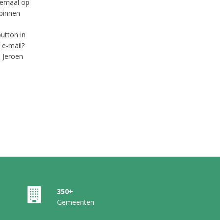
lemaal op
binnen
utton in
 e-mail?
 Jeroen
350+
Gemeenten