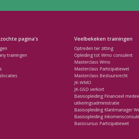
zochte pagina's
Veelbekeken trainingen
ngen
Optreden ter zitting
ny trainingen
Opleiding tot Wmo consulent
Masterclass Wmo
s
Masterclass Participatiewet
slocaties
Masterclass Bestuursrecht
JK-WMO
JK-GSD verkort
Basisopleiding Financieel mede
uitkeringsadministratie
Basisopleiding Klantmanager W
Basisopleiding Inkomensconsul
Basiscursus Participatiewet