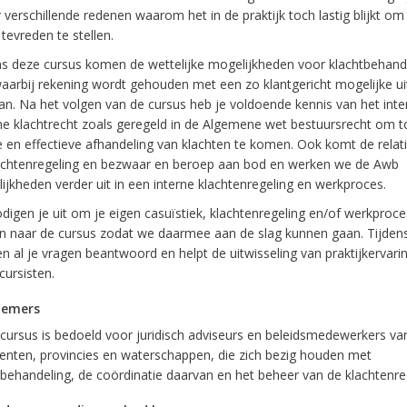
r verschillende redenen waarom het in de praktijk toch lastig blijkt om
 tevreden te stellen.
ns deze cursus komen de wettelijke mogelijkheden voor klachtbehand
aarbij rekening wordt gehouden met een zo klantgericht mogelijke ui
an. Na het volgen van de cursus heb je voldoende kennis van het inte
ne klachtrecht zoals geregeld in de Algemene wet bestuursrecht om t
 en effectieve afhandeling van klachten te komen. Ook komt de relat
achtenregeling en bezwaar en beroep aan bod en werken we de Awb
ijkheden verder uit in een interne klachtenregeling en werkproces.
odigen je uit om je eigen casuïstiek, klachtenregeling en/of werkproc
 naar de cursus zodat we daarmee aan de slag kunnen gaan. Tijdens
n al je vragen beantwoord en helpt de uitwisseling van praktijkervari
ursisten.
nemers
cursus is bedoeld voor juridisch adviseurs en beleidsmedewerkers va
nten, provincies en waterschappen, die zich bezig houden met
tbehandeling, de coördinatie daarvan en het beheer van de klachtenre