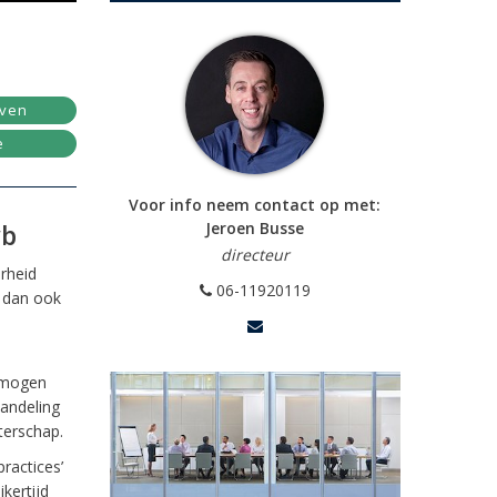
jven
e
Voor info neem contact op met:
wb
Jeroen Busse
directeur
rheid
06-11920119
s dan ook
 mogen
handeling
terschap.
ractices’
kertijd