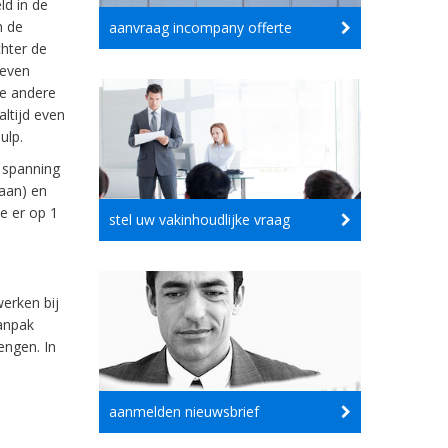
ld in de
n de
aanvraag incompany offerte
hter de
reven
de andere
ltijd even
ulp.
 spanning
taan) en
e er op 1
stel uw vakinhoudlijke vraag
erken bij
aanpak
engen. In
aanmelden nieuwsbrief