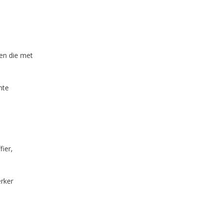
en die met
nte
ier,
rker