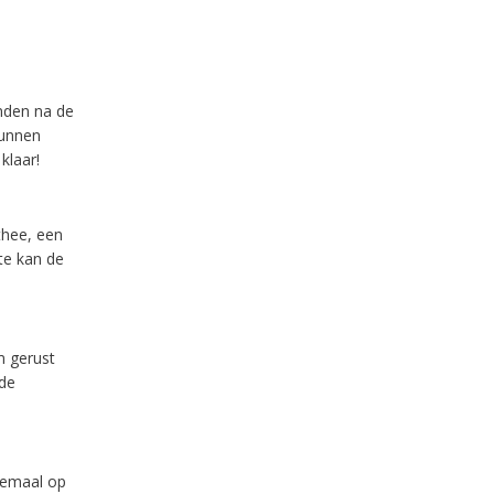
anden na de
kunnen
klaar!
thee, een
te kan de
m gerust
 de
lemaal op