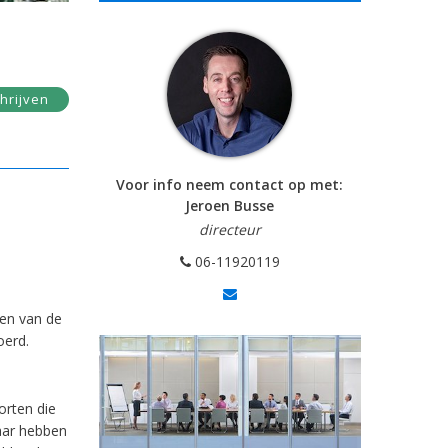
hrijven
Voor info neem contact op met:
Jeroen Busse
directeur
06-11920119
ten van de
oerd.
orten die
aar hebben