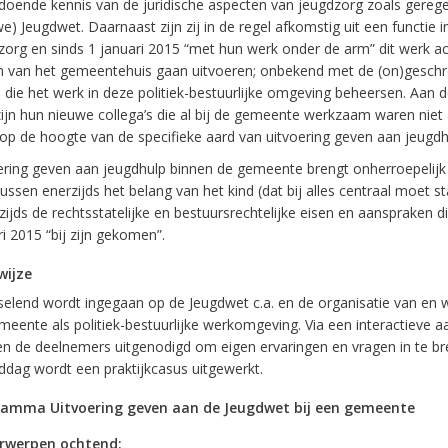
doende kennis van de juridische aspecten van jeugdzorg zoals gerege
e) Jeugdwet. Daarnaast zijn zij in de regel afkomstig uit een functie i
zorg en sinds 1 januari 2015 “met hun werk onder de arm” dit werk ac
 van het gemeentehuis gaan uitvoeren; onbekend met de (on)gesch
s die het werk in deze politiek-bestuurlijke omgeving beheersen. Aan 
zijn hun nieuwe collega’s die al bij de gemeente werkzaam waren niet a
op de hoogte van de specifieke aard van uitvoering geven aan jeugdh
ering geven aan jeugdhulp binnen de gemeente brengt onherroepelijk
ussen enerzijds het belang van het kind (dat bij alles centraal moet s
ijds de rechtsstatelijke en bestuursrechtelijke eisen en aanspraken di
i 2015 “bij zijn gekomen”.
wijze
selend wordt ingegaan op de Jeugdwet c.a. en de organisatie van en w
meente als politiek-bestuurlijke werkomgeving. Via een interactieve 
n de deelnemers uitgenodigd om eigen ervaringen en vragen in te br
ddag wordt een praktijkcasus uitgewerkt.
amma Uitvoering geven aan de Jeugdwet bij een gemeente
rwerpen ochtend: