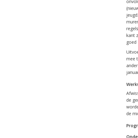
onvol
(nieuw
jeugd
muren
regel
kant 
goed 
Uitvo
mee t
anderz
januar
Werk
Afwis
de ge
worde
de mi
Progr
Onde