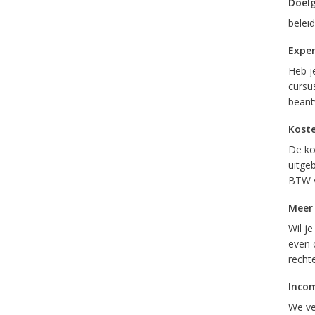
Doel
belei
Exper
Heb j
cursus
beant
Kost
De kos
uitgeb
BTW v
Meer
Wil j
even 
recht
Inco
We ve