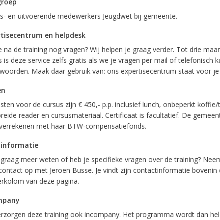
groep
ds- en uitvoerende medewerkers Jeugdwet bij gemeente.
tisecentrum en helpdesk
e na de training nog vragen? Wij helpen je graag verder. Tot drie ma
 is deze service zelfs gratis als we je vragen per mail of telefonisch 
woorden. Maak daar gebruik van: ons expertisecentrum staat voor je 
en
ten voor de cursus zijn € 450,- p.p. inclusief lunch, onbeperkt koffie/
reide reader en cursusmateriaal. Certificaat is facultatief. De gemeen
errekenen met haar BTW-compensatiefonds.
 informatie
e graag meer weten of heb je specifieke vragen over de training? Nee
contact op met Jeroen Busse. Je vindt zijn contactinformatie bovenin
erkolom van deze pagina.
mpany
rzorgen deze training ook incompany. Het programma wordt dan he