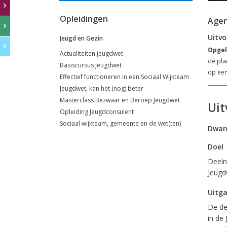
Opleidingen
Age
Uitvo
Jeugd en Gezin
Opgel
Actualiteiten jeugdwet
de pla
Basiscursus Jeugdwet
op een
Effectief functioneren in een Sociaal Wijkteam
Jeugdwet, kan het (nog) beter
Masterclass Bezwaar en Beroep Jeugdwet
Uit
Opleiding Jeugdconsulent
Sociaal wijkteam, gemeente en de wet(ten)
Dwang
Doel
Deeln
Jeugd
Uitg
De de
in de