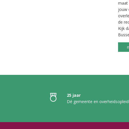
maat 
jouw 
overl
de re
Kijk 
Busse.
n
25 jaar
Dé gemeente en overheidsopleid