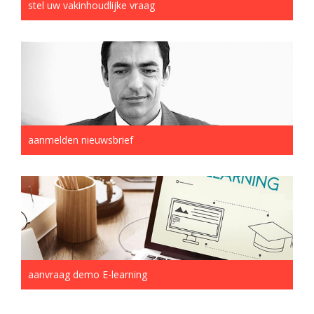
stel uw vakinhoudlijke vraag
aanmelden nieuwsbrief
aanvraag demo E-learning