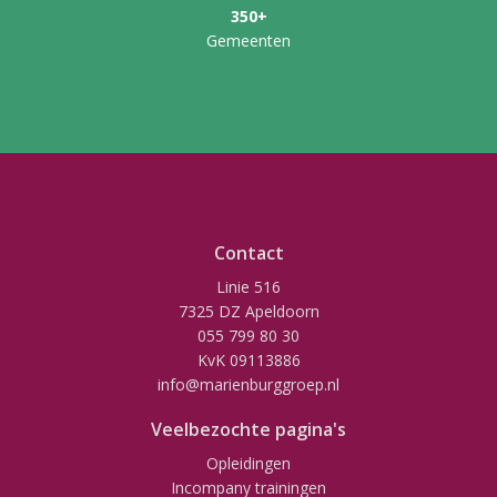
350+
Gemeenten
Contact
Linie 516
7325 DZ Apeldoorn
055 799 80 30
KvK 09113886
info@marienburggroep.nl
Veelbezochte pagina's
Opleidingen
Incompany trainingen