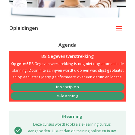
Opleidingen
Toggle
navigati
Agenda
B8 Gegevensverstrekking
Opgelet!
B8 Gegevensverstrekking is nog niet opgenomen in de
planning. Door in te schrijven wordt u op een wachtlijst geplaatst
en op een later tijdstip geïnformeerd over een datum en locatie.
inschrijven
e-learning
E-learning
Deze cursus wordt (ook) als e-learning cursus
aangeboden. U kunt dan de training online en in uw