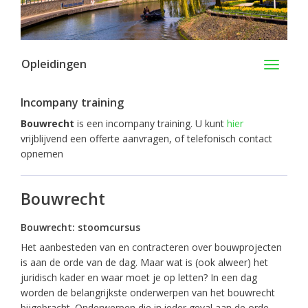
Opleidingen
Toggle
navigati
Incompany training
Bouwrecht
is een incompany training. U kunt
hier
vrijblijvend een offerte aanvragen, of telefonisch contact
opnemen
Bouwrecht
Bouwrecht: stoomcursus
Het aanbesteden van en contracteren over bouwprojecten
is aan de orde van de dag. Maar wat is (ook alweer) het
juridisch kader en waar moet je op letten? In een dag
worden de belangrijkste onderwerpen van het bouwrecht
bijgebracht. Onderwerpen die in ieder geval aan de orde