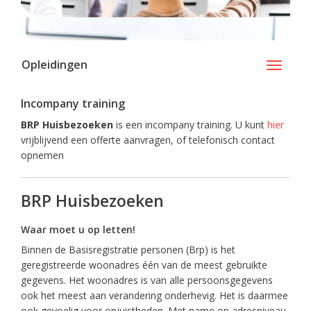
Opleidingen
Toggle
navigati
Incompany training
BRP Huisbezoeken
is een incompany training. U kunt
hier
vrijblijvend een offerte aanvragen, of telefonisch contact
opnemen
BRP Huisbezoeken
Waar moet u op letten!
Binnen de Basisregistratie personen (Brp) is het
geregistreerde woonadres één van de meest gebruikte
gegevens. Het woonadres is van alle persoonsgegevens
ook het meest aan verandering onderhevig. Het is daarmee
ook gevoelig voor onjuistheden. Met name op adresniveau