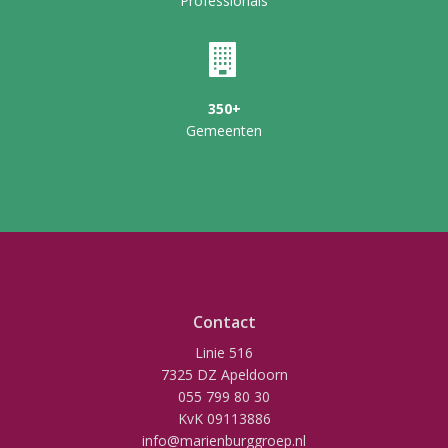
Professionals
350+
Gemeenten
Contact
Linie 516
7325 DZ Apeldoorn
055 799 80 30
KvK 09113886
info@marienburggroep.nl