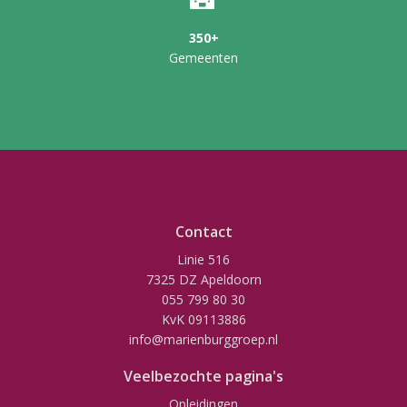
350+
Gemeenten
Contact
Linie 516
7325 DZ Apeldoorn
055 799 80 30
KvK 09113886
info@marienburggroep.nl
Veelbezochte pagina's
Opleidingen