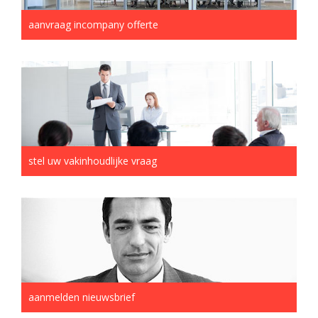
aanvraag incompany offerte
stel uw vakinhoudlijke vraag
aanmelden nieuwsbrief