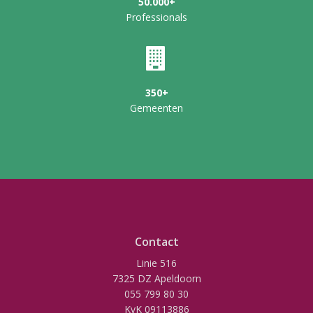
50.000+
Professionals
350+
Gemeenten
Contact
Linie 516
7325 DZ Apeldoorn
055 799 80 30
KvK 09113886