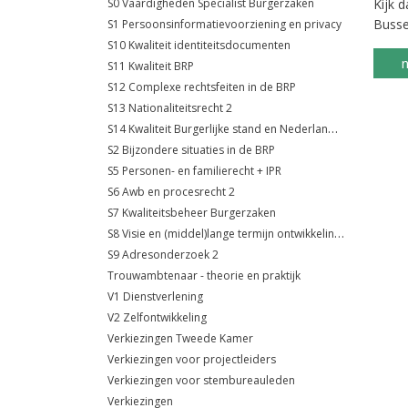
S0 Vaardigheden Specialist Burgerzaken
Kijk 
Busse.
S1 Persoonsinformatievoorziening en privacy
S10 Kwaliteit identiteitsdocumenten
n
S11 Kwaliteit BRP
S12 Complexe rechtsfeiten in de BRP
S13 Nationaliteitsrecht 2
S14 Kwaliteit Burgerlijke stand en Nederlandse nationaliteit
S2 Bijzondere situaties in de BRP
S5 Personen- en familierecht + IPR
S6 Awb en procesrecht 2
S7 Kwaliteitsbeheer Burgerzaken
S8 Visie en (middel)lange termijn ontwikkelingen
S9 Adresonderzoek 2
Trouwambtenaar - theorie en praktijk
V1 Dienstverlening
V2 Zelfontwikkeling
Verkiezingen Tweede Kamer
Verkiezingen voor projectleiders
Verkiezingen voor stembureauleden
Verkiezingen