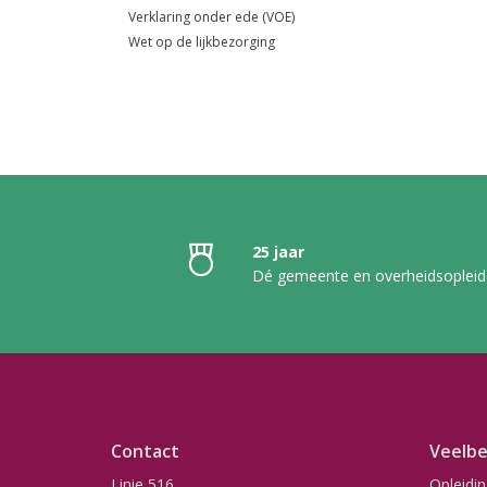
Verklaring onder ede (VOE)
Wet op de lijkbezorging
25 jaar
Dé gemeente en overheidsopleid
Contact
Veelbe
Linie 516
Opleidi