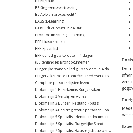
B7 Migratie
B8 Gegevensverstrekking
B9 Awb en procesrecht 1
BABS (E-Learning)
Bestuurlijke boete in de BRP
Brondocumenten (E-Learning)
BRP Huisbezoeken
BRP Specialist
BRP volledig up-to-date in 4 dagen
Doels
(Buitenlandse) Brondocumenten
De me
Burgerlijke stand volledig up-to-date in 4 dagen
afhan
Burgerzaken voor Frontoffice medewerkers
verst
Complexe persoonslijsten lezen
gegev
Diplomalijn 1 Basiskennis Burgerzaken
Diplomalijn 2 Verblijf en Adres
Doel
Diplomalijn 3 Burgerlijke stand - basis
Medew
Diplomalijn 4 Basisregistratie personen - basis
basis
Diplomalijn 5 Specialist Identiteitsdocumenten
Diplomalijn 6 Specialist Burgerlijke Stand
Exper
Diplomalijn 7 Specialist Basisregistratie personen