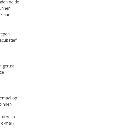
anden na de
kunnen
klaar!
repen:
cultatief.
m gerust
 de
lemaal op
binnen
utton in
 e-mail?