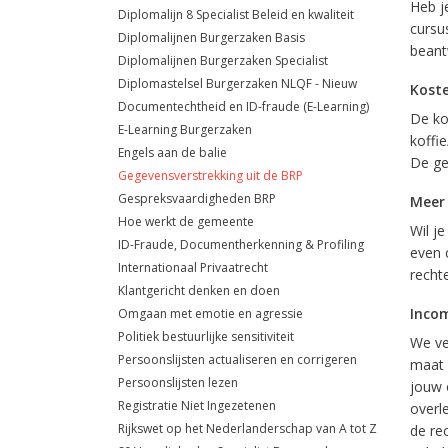
Heb j
Diplomalijn 8 Specialist Beleid en kwaliteit
cursus
Diplomalijnen Burgerzaken Basis
beant
Diplomalijnen Burgerzaken Specialist
Diplomastelsel Burgerzaken NLQF - Nieuw
Kost
Documentechtheid en ID-fraude (E-Learning)
De kos
E-Learning Burgerzaken
koffie
Engels aan de balie
De ge
Gegevensverstrekking uit de BRP
Gespreksvaardigheden BRP
Meer
Hoe werkt de gemeente
Wil j
ID-Fraude, Documentherkenning & Profiling
even 
Internationaal Privaatrecht
recht
Klantgericht denken en doen
Inco
Omgaan met emotie en agressie
Politiek bestuurlijke sensitiviteit
We ve
Persoonslijsten actualiseren en corrigeren
maat 
Persoonslijsten lezen
jouw 
Registratie Niet Ingezetenen
overl
Rijkswet op het Nederlanderschap van A tot Z
de re