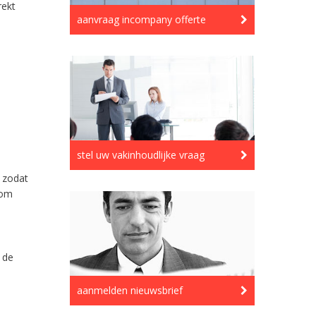
ekt
aanvraag incompany offerte
stel uw vakinhoudlijke vraag
 zodat
 om
 de
aanmelden nieuwsbrief