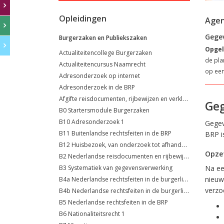
Opleidingen
Age
Gegev
Burgerzaken en Publiekszaken
Opgel
Actualiteitencollege Burgerzaken
de pla
Actualiteitencursus Naamrecht
op een
Adresonderzoek op internet
Adresonderzoek in de BRP
Afgifte reisdocumenten, rijbewijzen en verklaringen (VOG's)
Geg
B0 Startersmodule Burgerzaken
B10 Adresonderzoek 1
Gegev
B11 Buitenlandse rechtsfeiten in de BRP
BRP i
B12 Huisbezoek, van onderzoek tot afhandeling
Opzet
B2 Nederlandse reisdocumenten en rijbewijzen
B3 Systematiek van gegevensverwerking
Na ee
B4a Nederlandse rechtsfeiten in de burgerlijke stand
nieuw
B4b Nederlandse rechtsfeiten in de burgerlijke stand
verzo
B5 Nederlandse rechtsfeiten in de BRP
B6 Nationaliteitsrecht 1