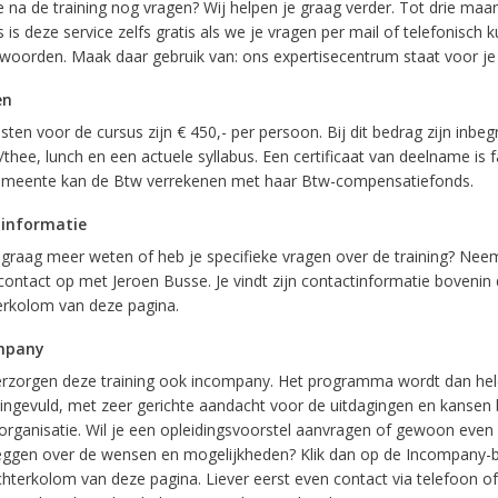
e na de training nog vragen? Wij helpen je graag verder. Tot drie ma
 is deze service zelfs gratis als we je vragen per mail of telefonisch 
woorden. Maak daar gebruik van: ons expertisecentrum staat voor je 
en
ten voor de cursus zijn € 450,- per persoon. Bij dit bedrag zijn inbeg
/thee, lunch en een actuele syllabus. Een certificaat van deelname is fa
meente kan de Btw verrekenen met haar Btw-compensatiefonds.
 informatie
e graag meer weten of heb je specifieke vragen over de training? Nee
contact op met Jeroen Busse. Je vindt zijn contactinformatie bovenin
erkolom van deze pagina.
mpany
rzorgen deze training ook incompany. Het programma wordt dan he
ingevuld, met zeer gerichte aandacht voor de uitdagingen en kansen 
organisatie. Wil je een opleidingsvoorstel aanvragen of gewoon even
eggen over de wensen en mogelijkheden? Klik dan op de Incompany-b
chterkolom van deze pagina. Liever eerst even contact via telefoon of