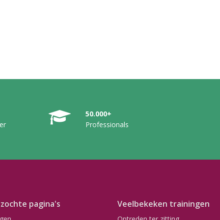
50.000+
er
Professionals
zochte pagina's
Veelbekeken trainingen
ngen
Optreden ter zitting