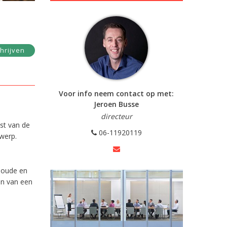
hrijven
Voor info neem contact op met:
Jeroen Busse
directeur
st van de
06-11920119
werp.
 oude en
en van een