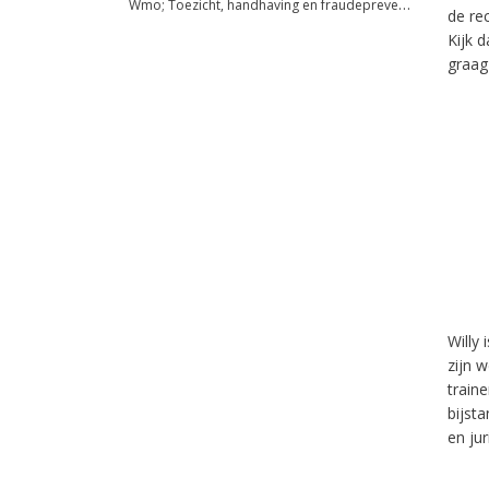
Wmo; Toezicht, handhaving en fraudepreventie
de re
Kijk 
graag
Willy 
zijn 
train
bijsta
en ju