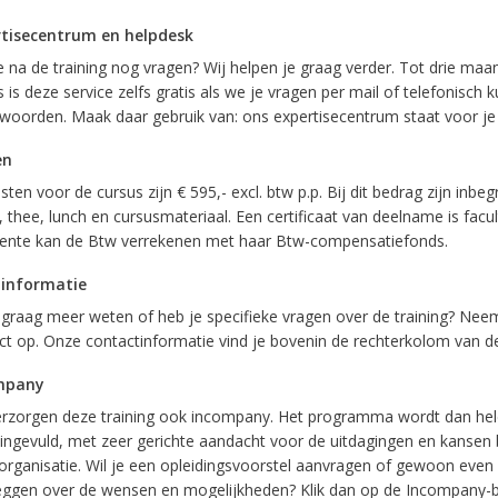
tisecentrum en helpdesk
e na de training nog vragen? Wij helpen je graag verder. Tot drie ma
 is deze service zelfs gratis als we je vragen per mail of telefonisch 
woorden. Maak daar gebruik van: ons expertisecentrum staat voor je 
en
ten voor de cursus zijn € 595,- excl. btw p.p. Bij dit bedrag zijn inbeg
, thee, lunch en cursusmateriaal. Een certificaat van deelname is facul
nte kan de Btw verrekenen met haar Btw-compensatiefonds.
 informatie
e graag meer weten of heb je specifieke vragen over de training? Nee
ct op. Onze contactinformatie vind je bovenin de rechterkolom van d
mpany
rzorgen deze training ook incompany. Het programma wordt dan he
ingevuld, met zeer gerichte aandacht voor de uitdagingen en kansen 
organisatie. Wil je een opleidingsvoorstel aanvragen of gewoon even
eggen over de wensen en mogelijkheden? Klik dan op de Incompany-b