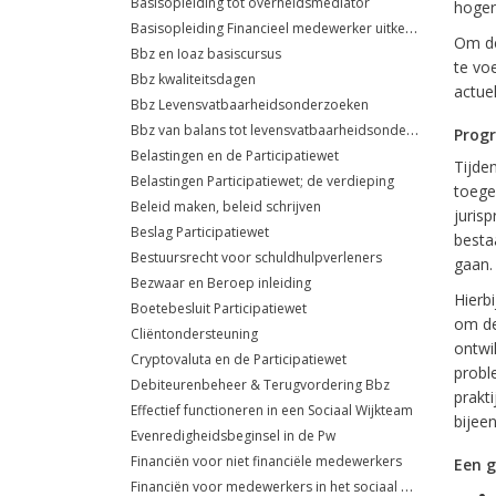
Basisopleiding tot overheidsmediator
hoger
Basisopleiding Financieel medewerker uitkeringsadministratie
Om der
Bbz en Ioaz basiscursus
te vo
Bbz kwaliteitsdagen
actuel
Bbz Levensvatbaarheidsonderzoeken
Bbz van balans tot levensvatbaarheidsonderzoek
Prog
Belastingen en de Participatiewet
Tijde
Belastingen Participatiewet; de verdieping
toege
Beleid maken, beleid schrijven
jurisp
Beslag Participatiewet
besta
Bestuursrecht voor schuldhulpverleners
gaan.
Bezwaar en Beroep inleiding
Hierb
Boetebesluit Participatiewet
om de
Cliëntondersteuning
ontwi
Cryptovaluta en de Participatiewet
probl
Debiteurenbeheer & Terugvordering Bbz
prakt
Effectief functioneren in een Sociaal Wijkteam
bijee
Evenredigheidsbeginsel in de Pw
Financiën voor niet financiële medewerkers
Een g
Financiën voor medewerkers in het sociaal domein