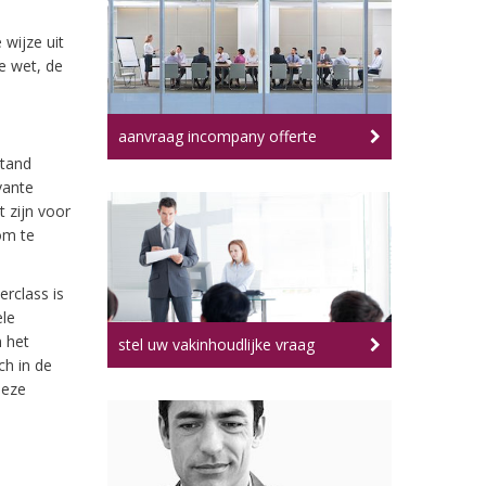
 wijze uit
e wet, de
aanvraag incompany offerte
stand
vante
t zijn voor
om te
rclass is
le
n het
stel uw vakinhoudlijke vraag
h in de
deze