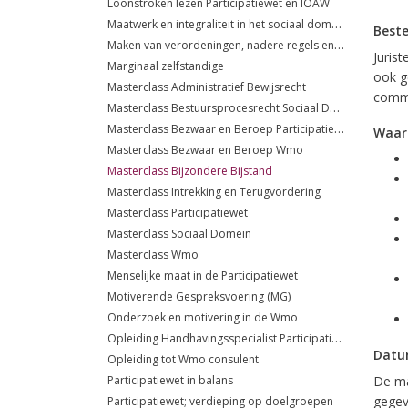
Loonstroken lezen Participatiewet en IOAW
Maatwerk en integraliteit in het sociaal domein
Best
Maken van verordeningen, nadere regels en beleidsregels
Juris
Marginaal zelfstandige
ook g
Masterclass Administratief Bewijsrecht
commi
Masterclass Bestuursprocesrecht Sociaal Domein
Masterclass Bezwaar en Beroep Participatiewet
Waar
Masterclass Bezwaar en Beroep Wmo
Masterclass Bijzondere Bijstand
Masterclass Intrekking en Terugvordering
Masterclass Participatiewet
Masterclass Sociaal Domein
Masterclass Wmo
Menselijke maat in de Participatiewet
Motiverende Gespreksvoering (MG)
Onderzoek en motivering in de Wmo
Opleiding Handhavingsspecialist Participatiewet
Datum
Opleiding tot Wmo consulent
Participatiewet in balans
De ma
gegev
Participatiewet; verdieping op doelgroepen