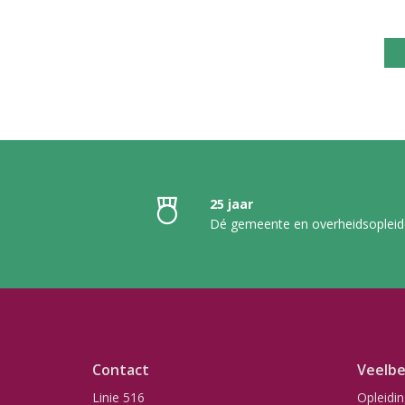
25 jaar
Dé gemeente en overheidsopleid
Contact
Veelbe
Linie 516
Opleidi