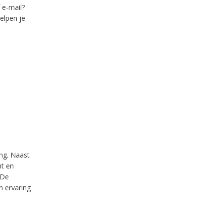
 e-mail?
elpen je
ing. Naast
nt en
 De
n ervaring