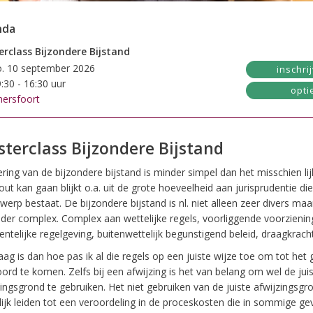
nda
rclass Bijzondere Bijstand
. 10 september 2026
inschri
:30 - 16:30 uur
opti
ersfoort
terclass Bijzondere Bijstand
ring van de bijzondere bijstand is minder simpel dan het misschien lij
out kan gaan blijkt o.a. uit de grote hoeveelheid aan jurisprudentie die
erp bestaat. De bijzondere bijstand is nl. niet alleen zeer divers ma
nder complex. Complex aan wettelijke regels, voorliggende voorzienin
ntelijke regelgeving, buitenwettelijk begunstigend beleid, draagkracht
aag is dan hoe pas ik al die regels op een juiste wijze toe om tot het
ord te komen. Zelfs bij een afwijzing is het van belang om wel de jui
zingsgrond te gebruiken. Het niet gebruiken van de juiste afwijzingsgr
ijk leiden tot een veroordeling in de proceskosten die in sommige gev