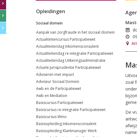
Opleidingen
Age
Maste
Sociaal domein
do
Aanpak van zorgfraude in het sociaal domein
09
Actualiteitencursus Participatiewet
Am
Actualiteitendag Inkomensconsulent
Actualiteitendag re-integratie Participatiewet
Actualiteitendag Uitkeringsadministratie
Mas
Actuele Jurisprudentie Participatiewet
Adviseren met impact
Uitvoe
Adviseur Sociaal Domein
zoal f
Awb en de Participatiewet
onderw
bijzo
Awb en Mediation
gemee
Basiscursus Participatiewet
Basiscursus re-integratie Participatiewet
De vr
Basiscursus Wmo
antwo
Basisopleiding Inkomensconsulent
afwij
Basisopleiding Klantmanager Werk
namel