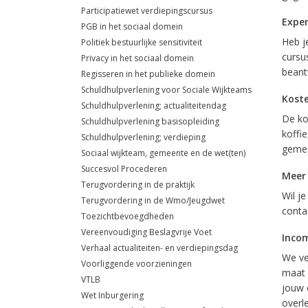
Participatiewet verdiepingscursus
Exper
PGB in het sociaal domein
Heb j
Politiek bestuurlijke sensitiviteit
cursus
Privacy in het sociaal domein
beant
Regisseren in het publieke domein
Schuldhulpverlening voor Sociale Wijkteams
Kost
Schuldhulpverlening; actualiteitendag
De kos
Schuldhulpverlening basisopleiding
koffie
Schuldhulpverlening; verdieping
gemee
Sociaal wijkteam, gemeente en de wet(ten)
Succesvol Procederen
Meer
Terugvordering in de praktijk
Wil j
Terugvordering in de Wmo/Jeugdwet
conta
Toezichtbevoegdheden
Vereenvoudiging Beslagvrije Voet
Inco
Verhaal actualiteiten- en verdiepingsdag
We ve
Voorliggende voorzieningen
maat 
VTLB
jouw 
Wet Inburgering
overl