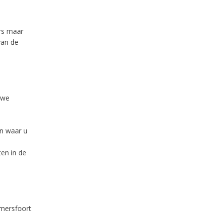
rs maar
van de
uwe
en waar u
en in de
mersfoort