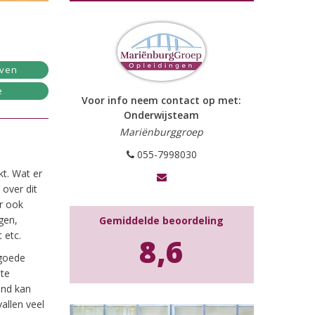
jven
e
Voor info neem contact op met:
Onderwijsteam
Mariënburggroep
055-7998030
kt. Wat er
 over dit
ar ook
gen,
Gemiddelde beoordeling
 etc.
8,6
 goede
ste
ond kan
allen veel