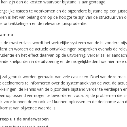
 kan zijn dan de kosten waarvoor bijstand is aangevraagd.
gelijke risico’s te voorkomen en de bijzondere bijstand op een juiste
eren is het van belang om op de hoogte te zijn van de structuur van d
e ontwikkelingen en de relevante jurisprudentie.
ramma
ns de masterclass wordt het wettelijke systeem van de bijzondere bij
licht en worden de actuele ontwikkelingen besproken evenals de rele
rudentie en het effect daarvan op de uitvoering. Verder zal er aandach
ande knelpunten in de uitvoering en de mogelijkheden hoe hier mee 
ij zal gebruik worden gemaakt van vele casussen. Doel van deze maste
 deelnemers te informeren over de systematiek van de wet, de actue
kkelingen, de kennis van de bijzondere bijstand verder te verdiepen e
eemoplossend vermogen te bevorderen zodat zij de problemen die zic
ijk voor kunnen doen ook zelf kunnen oplossen en de deelname aan 
nkomst van blijvende waarde is.
reep uit de onderwerpen