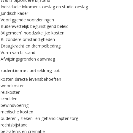
Wat is bijzondere bijstand
Individuele inkomenstoeslag en studietoeslag
Juridisch kader
Voorliggende voorzieningen
Buitenwettelijk begunstigend beleid
(Algemeen) noodzakelijke kosten
Bijzondere omstandigheden
Draagkracht en drempelbedrag
Vorm van bijstand
Afwijzingsgronden aanvraag
prudentie met betrekking tot
kosten directe levensbehoeften
woonkosten
reiskosten
schulden
bewindvoering
medische kosten
ouderen-, zieken- en gehandicaptenzorg
rechtsbijstand
begrafenis en crematie