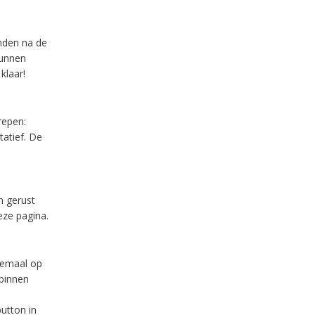
anden na de
kunnen
klaar!
repen:
tatief. De
m gerust
eze pagina.
lemaal op
binnen
utton in