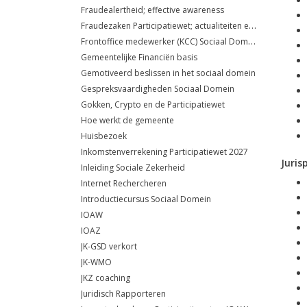
Fraudealertheid; effective awareness
Fraudezaken Participatiewet; actualiteiten en jurisprudentie
Frontoffice medewerker (KCC) Sociaal Domein
Gemeentelijke Financiën basis
Gemotiveerd beslissen in het sociaal domein
Gespreksvaardigheden Sociaal Domein
Gokken, Crypto en de Participatiewet
Hoe werkt de gemeente
Huisbezoek
Inkomstenverrekening Participatiewet 2027
Juris
Inleiding Sociale Zekerheid
Internet Rechercheren
Introductiecursus Sociaal Domein
IOAW
IOAZ
JK-GSD verkort
JK-WMO
JKZ coaching
Juridisch Rapporteren