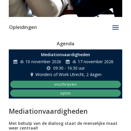
Opleidingen
Toggle
navigati
Agenda
Mediationvaardigheden
di. 10 november 2026
di. 17 november 2026
09:30 - 16:30 uur
Wonders of Work Utrecht
, 2 dagen
inschrijven
optie
Mediationvaardigheden
Met behulp van de dialoog staat de menselijke maat
weer centraal!