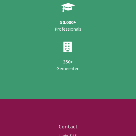
50.000+
Professionals
350+
Gemeenten
Contact
Linie 516