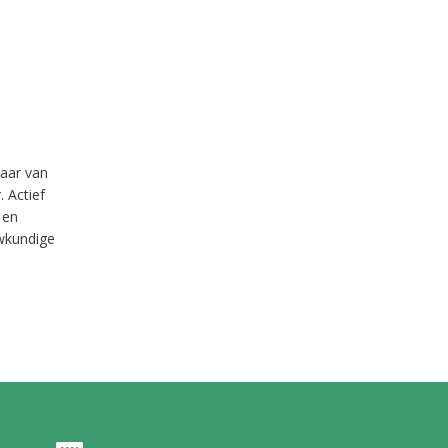
naar van
 Actief
 en
uwkundige