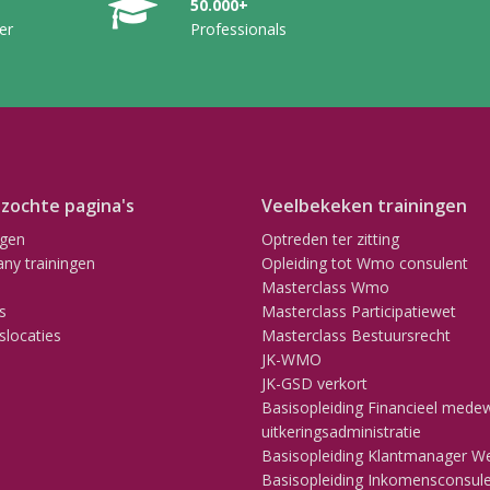
50.000+
er
Professionals
zochte pagina's
Veelbekeken trainingen
ngen
Optreden ter zitting
ny trainingen
Opleiding tot Wmo consulent
Masterclass Wmo
s
Masterclass Participatiewet
slocaties
Masterclass Bestuursrecht
JK-WMO
JK-GSD verkort
Basisopleiding Financieel mede
uitkeringsadministratie
Basisopleiding Klantmanager W
Basisopleiding Inkomensconsul