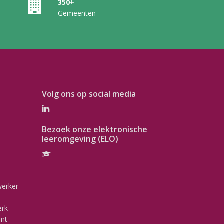
350+
Gemeenten
Volg ons op social media
Bezoek onze elektronische
leeromgeving (ELO)
werker
erk
ent