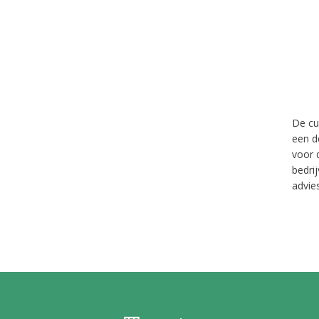
De cu
een d
voor 
bedri
advie