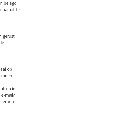
n belegd
aat uit te
m gerust
 de
aal op
binnen
utton in
 e-mail?
 Jeroen