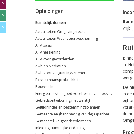
Opleidingen
Inco
Ruimt
Ruimtelijk domein
vrijb
Actualiteiten Omgevingsrecht
Actualiteiten Wet natuurbescherming
APV basis
Rui
APV herziening
Binne
APV voor gevorderden
in. H
Awb en Mediation
compl
Awb voor vergunningverleners
wetgev
Besluitenaansprakelijkheid
Bouwrecht
De ni
Energietransitie; goed voorbereid van fossiel naar duurzaam!
in de
bijho
Gebiedsontwikkeling nieuwe stijl
veran
Geluidhinder en bestemmingsplannen
de ho
Gemeente en (handhaving van de) Openbare orde
Omgevi
Gemeentelijke grondexploitaties
Inleiding ruimtelijke ordening
Pro