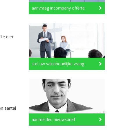
aanvraag incompany offerte
die een
stel uw vakinhoudlijke vraag
en aantal
aanmelden nieuwsbrief