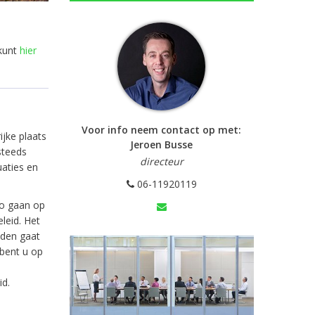
kunt
hier
Voor info neem contact op met:
jke plaats
Jeroen Busse
steeds
directeur
aties en
06-11920119
o gaan op
leid. Het
lden gaat
 bent u op
id.