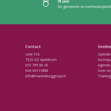
25 jaar
Dé gemeente en overheidsopleid
Contact
Veelbe
Linie 516
Opleidi
7325 DZ Apeldoorn
Incompa
055 799 80 30
Agenda
KvK 09113886
Over on
info@marienburggroep.nl
Training