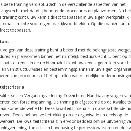
s deze training verdiept u zich in de verschillende aspecten van het
ingsrecht met daarbij behorende procedures en planvormen. Na het
 training kunt u uw kennis direct toepassen in uw eigen werkpraktijk. 
amma is ruimte voor eigen praktijkvoorbeelden. Op die manier kunt u
direct toepassen.
taat
t volgen van deze training bent u bekend met de belangrijkste wetgev
dures en planvormen binnen het ruimtelijk bestuursrecht. U bent op 
e laatste trends in de rechtspraak. U kunt uw kennis gebruiken voor h
llen van structuurvisies en bestemmingsplannen in uw eigen organisat
oeren van procedures of het opstellen van ruimtelijke onderbouwinge
teitscriteria
aliteitseisen Vergunningverlening Toezicht en Handhaving vragen van
nten een forse inspanning. De training is afgestemd op de Kwaliteitsc
 aankomende wet VTH. Deze kwaliteitscriteria zijn op verschillende n
reven. Deels hebben ze betrekking op de organisatie en deels op de
erkers. De Kwaliteitscriteria zijn ervoor bedoeld om de uitvoering v
ningverlening, toezicht en handhaving te professionaliseren en de kwa