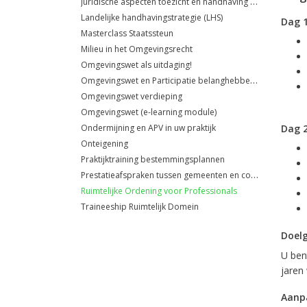
Juridische aspecten toezicht en handhaving omgevingsrecht
Landelijke handhavingstrategie (LHS)
Dag 
Masterclass Staatssteun
Milieu in het Omgevingsrecht
Omgevingswet als uitdaging!
Omgevingswet en Participatie belanghebbenden
Omgevingswet verdieping
Omgevingswet (e-learning module)
Ondermijning en APV in uw praktijk
Dag 
Onteigening
Praktijktraining bestemmingsplannen
Prestatieafspraken tussen gemeenten en corporaties
Ruimtelijke Ordening voor Professionals
Traineeship Ruimtelijk Domein
Doel
U ben
jaren
Aanp