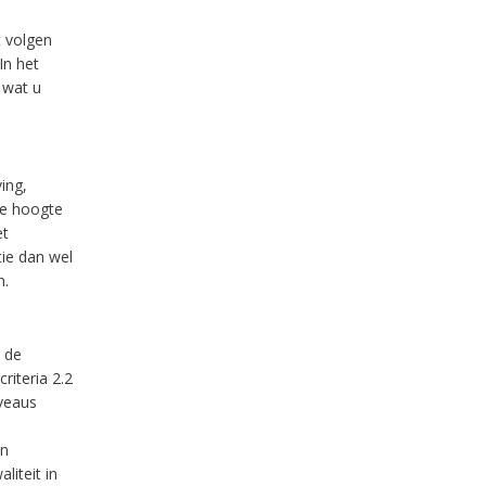
 volgen
In het
 wat u
ing,
de hoogte
et
ie dan wel
n.
 de
riteria 2.2
iveaus
an
liteit in