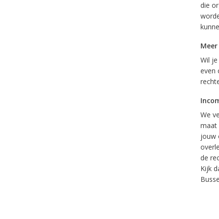
die o
worde
kunne
Meer
Wil j
even 
recht
Inco
We ve
maat 
jouw 
overl
de re
Kijk 
Busse.