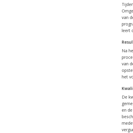
Tijden
Omgev
van de
progr
leert 
Resul
Na he
proce
van d
opste
het v
Kwali
De kw
gemee
en de
besch
medew
vergun