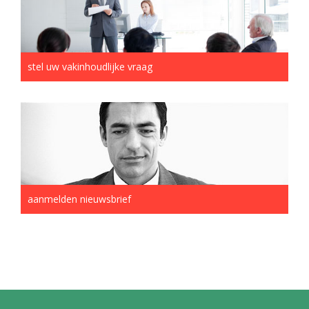
stel uw vakinhoudlijke vraag
aanmelden nieuwsbrief