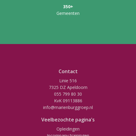
350+
Gemeenten
Contact
Linie 516
7325 DZ Apeldoorn
055 799 80 30
KvK 09113886
info@marienburggroep.nl
Veelbezochte pagina's
Opleidingen
Incompany trainingen