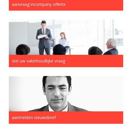
aanvraag incompany offerte
stel uw vakinhoudlijke vraag
aanmelden nieuwsbrief