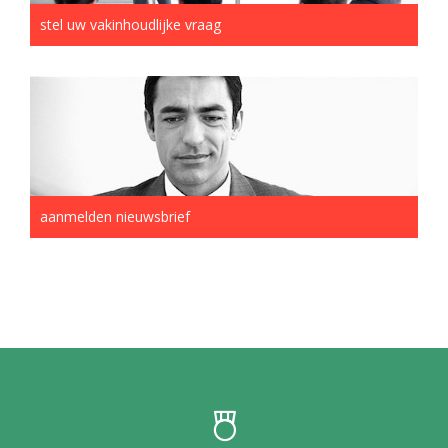
stel uw vakinhoudlijke vraag
aanmelden nieuwsbrief