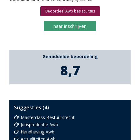
Beoordeel Awb basiscursus
naar inschrijven
Gemiddelde beoordeling
8,7
Suggesties (4)
Masterclass Bestuursrecht
Jurisprudentie Awb
Handhaving Awb
Actualiteiten Awb