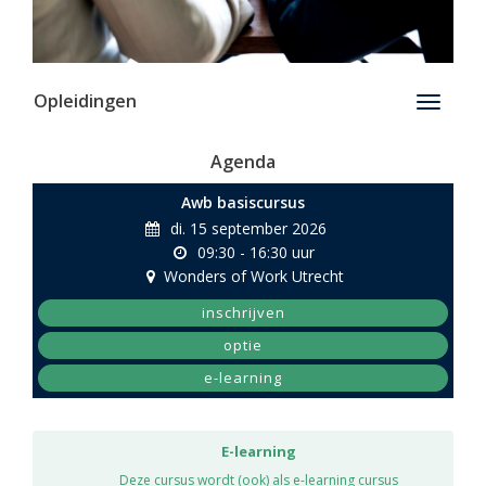
Opleidingen
Toggle
navigati
Agenda
Awb basiscursus
di. 15 september 2026
09:30 - 16:30 uur
Wonders of Work Utrecht
inschrijven
optie
e-learning
E-learning
Deze cursus wordt (ook) als e-learning cursus