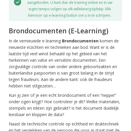
aangeboden. U kunt dan de training online en in uw
eigen tempo volgen op elk willekeurig tijdstip. Klik
hiervoor op e-learning button om u in te schrijven.
Brondocumenten (E-Learning)
In de vernieuwde e-learning
Brondocumenten
komen de
nieuwste inzichten en technieken aan bod. Want er is de
laatste tijd veel winst behaald op het gebied van het
herkennen van valse en vervalste documenten. Een
zorgvuldige controle van onder andere geboorteakten en
buitenlandse paspoorten is van groot belang in de strijd
tegen fraudeurs. Aan de andere kant: ook de fraudeurs
hebben niet stilgezeten…
Kun jij zien of je een echt brondocument of een ‘’nepper’’
onder ogen krijgt? Hoe controleer je dit? Welke materialen,
stempels en inkten zijn gebruikt? Is het document duidelijk
leesbaar en kloppen de data?
Naast de technische controle op echtheid en druktechniek
en het vergelijken van de persoon die voor je staat met de