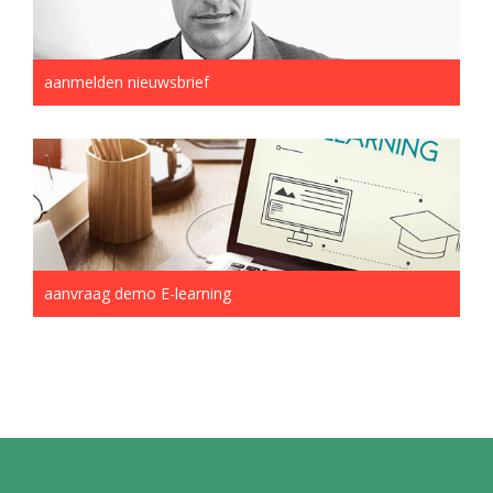
aanmelden nieuwsbrief
aanvraag demo E-learning