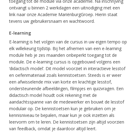
toegang tot de module via onze academie. Na inschrijving
ontvangt u binnen 2 werkdagen een uitnodiging met een
link naar onze Academie MariënburgGroep. Hierin staat
tevens uw gebruikersnaam en wachtwoord.
E-learning
E-learning is het volgen van de cursus in uw eigen tempo op
elk willekeurig tijdstip. Bij het afnemen van een e-learning
module heb je zes maanden onbeperkt toegang tot de
module. De e-learning cursus is opgebouwd volgens een
‘didactisch model’. Dit model voorziet in interactieve lesstof
en oefenmateriaal zoals kennistoetsen. Steeds is er weer
een afwisselende mix van korte en krachtige lesstof,
ondersteunende afbeeldingen, filmpjes en quizvragen. Een
didactisch model houdt ook rekening met de
aandachtsspanne van de medewerker en bouwt de lesstof
modulair op. De kennistoetsen kun je gebruiken om je
kennisniveau te bepalen, maar kun je ook inzetten als
leervorm om te leren. De kennistoetsen zijn altijd voorzien
van feedback, omdat je daardoor altijd leert.