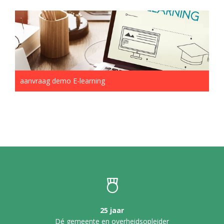
aanvraag demo E-learning
25 jaar
Dé gemeente en overheidsopleider