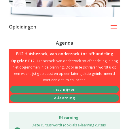
Opleidingen
Toggle
navigati
Agenda
B12 Huisbezoek, van onderzoek tot afhandeling
Opgelet!
B12 Huisbezoek, van onderzoek tot afhandeling is nog
niet opgenomen in de planning. Door in te schrijven wordt u op
een wachtlijst geplaatst en op een later tijdstip geïnformeerd
over een datum en locatie.
inschrijven
e-learning
E-learning
Deze cursus wordt (ook) als e-learning cursus