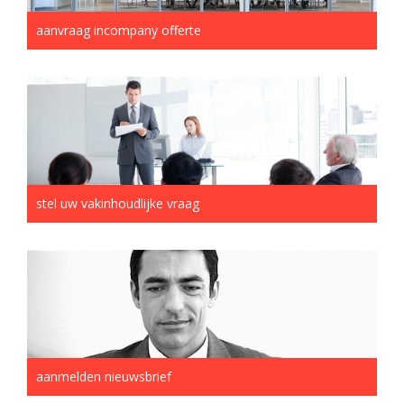
aanvraag incompany offerte
stel uw vakinhoudlijke vraag
aanmelden nieuwsbrief