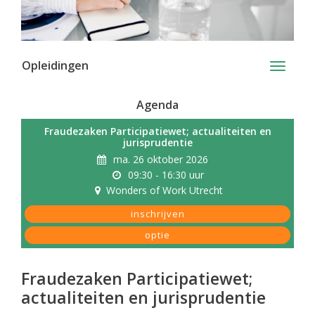
Opleidingen
Toggle
navigati
Agenda
Fraudezaken Participatiewet; actualiteiten en
jurisprudentie
ma. 26 oktober 2026
09:30 - 16:30 uur
Wonders of Work Utrecht
inschrijven
optie
Fraudezaken Participatiewet;
actualiteiten en jurisprudentie