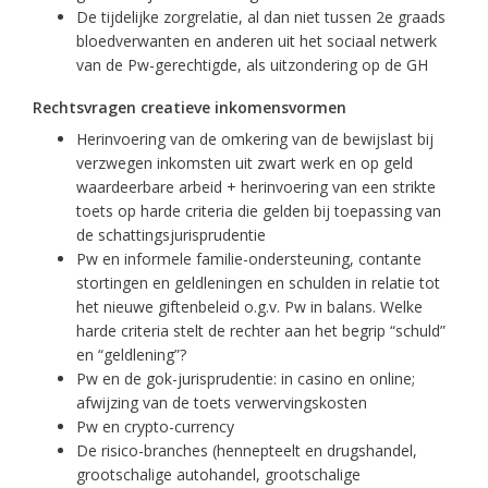
De tijdelijke zorgrelatie, al dan niet tussen 2e graads
bloedverwanten en anderen uit het sociaal netwerk
van de Pw-gerechtigde, als uitzondering op de GH
Rechtsvragen creatieve inkomensvormen
Herinvoering van de omkering van de bewijslast bij
verzwegen inkomsten uit zwart werk en op geld
waardeerbare arbeid + herinvoering van een strikte
toets op harde criteria die gelden bij toepassing van
de schattingsjurisprudentie
Pw en informele familie-ondersteuning, contante
stortingen en geldleningen en schulden in relatie tot
het nieuwe giftenbeleid o.g.v. Pw in balans. Welke
harde criteria stelt de rechter aan het begrip “schuld”
en “geldlening”?
Pw en de gok-jurisprudentie: in casino en online;
afwijzing van de toets verwervingskosten
Pw en crypto-currency
De risico-branches (hennepteelt en drugshandel,
grootschalige autohandel, grootschalige