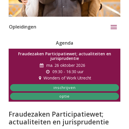
Opleidingen
Toggle
navigati
Agenda
Fraudezaken Participatiewet; actualiteiten en
jurisprudentie
ma. 26 oktober 2026
09:30 - 16:30 uur
Wonders of Work Utrecht
inschrijven
optie
Fraudezaken Participatiewet;
actualiteiten en jurisprudentie