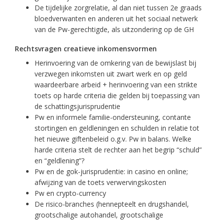
De tijdelijke zorgrelatie, al dan niet tussen 2e graads
bloedverwanten en anderen uit het sociaal netwerk
van de Pw-gerechtigde, als uitzondering op de GH
Rechtsvragen creatieve inkomensvormen
Herinvoering van de omkering van de bewijslast bij
verzwegen inkomsten uit zwart werk en op geld
waardeerbare arbeid + herinvoering van een strikte
toets op harde criteria die gelden bij toepassing van
de schattingsjurisprudentie
Pw en informele familie-ondersteuning, contante
stortingen en geldleningen en schulden in relatie tot
het nieuwe giftenbeleid o.g.v. Pw in balans. Welke
harde criteria stelt de rechter aan het begrip “schuld”
en “geldlening”?
Pw en de gok-jurisprudentie: in casino en online;
afwijzing van de toets verwervingskosten
Pw en crypto-currency
De risico-branches (hennepteelt en drugshandel,
grootschalige autohandel, grootschalige