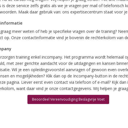
 is deze service zelfs gratis als we je vragen per mail of telefonisch 
woorden. Maak daar gebruik van: ons expertisecentrum staat voor je 
 informatie
e graag meer weten of heb je specifieke vragen over de training? Nee
ct op. Onze contactinformatie vind je bovenin de rechterkolom van d
mpany
rzorgen training enkel incompany. Het programma wordt helemaal 
uld, met zeer gerichte aandacht voor de uitdagingen en kansen binne
isatie. Wil je een opleidingsvoorstel aanvragen of gewoon even over
nsen en mogelijkheden? Klik dan op de Incompany-button in de rech
ze pagina. Liever eerst even contact via telefoon of e-mail? Kijk dan 
erkolom, want daar vind je onze contactgegevens. Wij helpen je graag
Beoordeel Vereenvoudiging Beslagvrije Voet