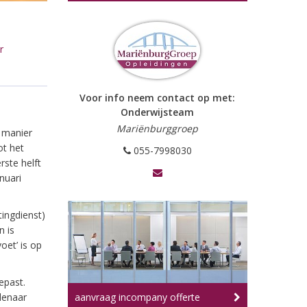
r
Voor info neem contact op met:
Onderwijsteam
Mariënburggroep
 manier
ot het
055-7998030
rste helft
nuari
ingdienst)
n is
oet’ is op
epast.
denaar
aanvraag incompany offerte