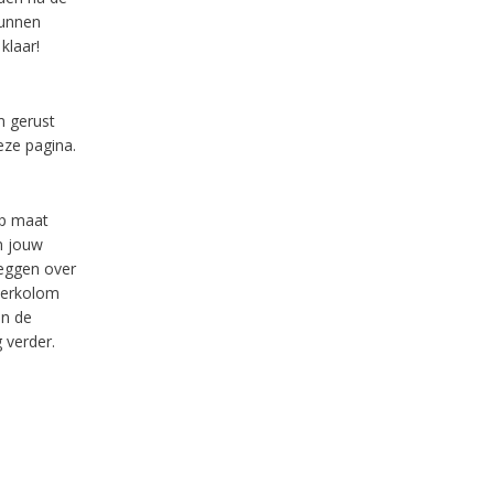
kunnen
klaar!
m gerust
eze pagina.
op maat
n jouw
leggen over
terkolom
in de
 verder.