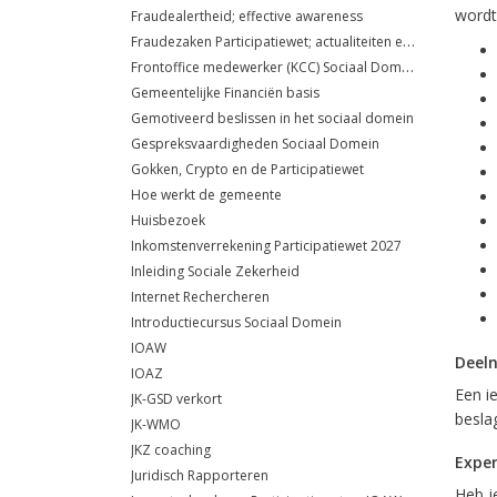
wordt
Fraudealertheid; effective awareness
Fraudezaken Participatiewet; actualiteiten en jurisprudentie
Frontoffice medewerker (KCC) Sociaal Domein
Gemeentelijke Financiën basis
Gemotiveerd beslissen in het sociaal domein
Gespreksvaardigheden Sociaal Domein
Gokken, Crypto en de Participatiewet
Hoe werkt de gemeente
Huisbezoek
Inkomstenverrekening Participatiewet 2027
Inleiding Sociale Zekerheid
Internet Rechercheren
Introductiecursus Sociaal Domein
IOAW
Deel
IOAZ
Een i
JK-GSD verkort
beslag
JK-WMO
JKZ coaching
Exper
Juridisch Rapporteren
Heb j