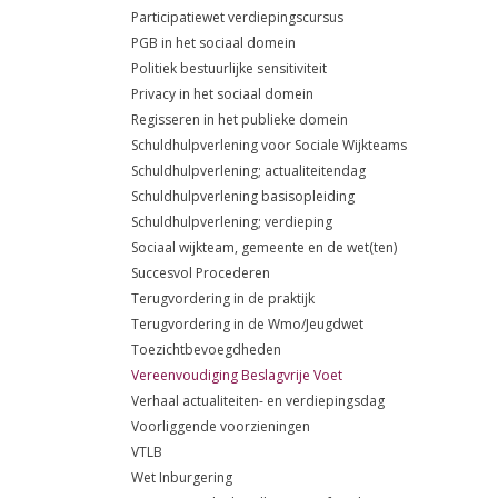
Participatiewet verdiepingscursus
PGB in het sociaal domein
Politiek bestuurlijke sensitiviteit
Privacy in het sociaal domein
Regisseren in het publieke domein
Schuldhulpverlening voor Sociale Wijkteams
Schuldhulpverlening; actualiteitendag
Schuldhulpverlening basisopleiding
Schuldhulpverlening; verdieping
Sociaal wijkteam, gemeente en de wet(ten)
Succesvol Procederen
Terugvordering in de praktijk
Terugvordering in de Wmo/Jeugdwet
Toezichtbevoegdheden
Vereenvoudiging Beslagvrije Voet
Verhaal actualiteiten- en verdiepingsdag
Voorliggende voorzieningen
VTLB
Wet Inburgering