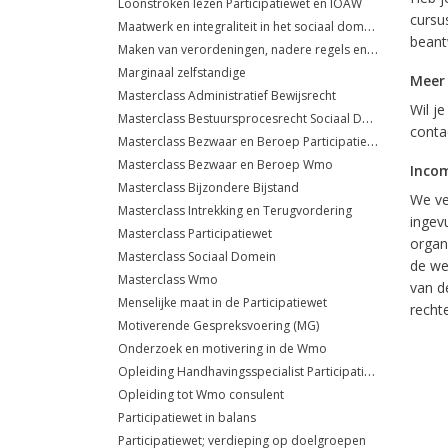
Loonstroken lezen Participatiewet en IOAW
cursus
Maatwerk en integraliteit in het sociaal domein
beant
Maken van verordeningen, nadere regels en beleidsregels
Marginaal zelfstandige
Meer
Masterclass Administratief Bewijsrecht
Wil j
Masterclass Bestuursprocesrecht Sociaal Domein
conta
Masterclass Bezwaar en Beroep Participatiewet
Masterclass Bezwaar en Beroep Wmo
Inco
Masterclass Bijzondere Bijstand
We ve
Masterclass Intrekking en Terugvordering
ingev
Masterclass Participatiewet
organ
Masterclass Sociaal Domein
de we
Masterclass Wmo
van de
Menselijke maat in de Participatiewet
recht
Motiverende Gespreksvoering (MG)
Onderzoek en motivering in de Wmo
Opleiding Handhavingsspecialist Participatiewet
Opleiding tot Wmo consulent
Participatiewet in balans
Participatiewet; verdieping op doelgroepen