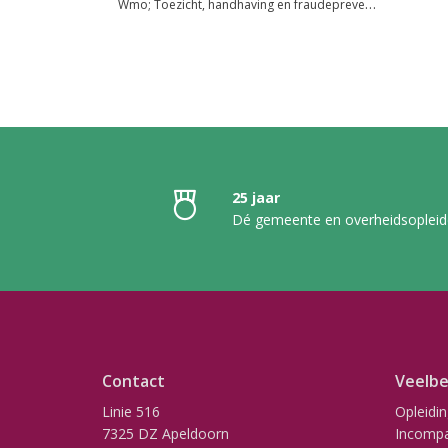
Wmo; Toezicht, handhaving en fraudepreventie
25 jaar
Dé gemeente en overheidsopleid
Contact
Veelbe
Linie 516
Opleidi
7325 DZ Apeldoorn
Incompa