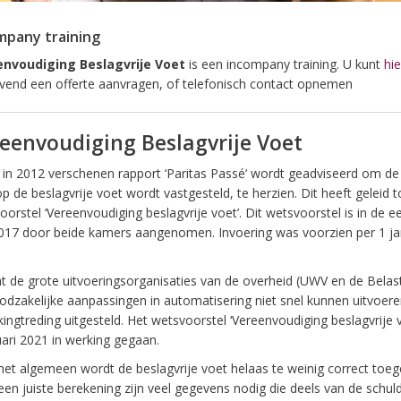
mpany training
nvoudiging Beslagvrije Voet
is een incompany training. U kunt
hie
lijvend een offerte aanvragen, of telefonisch contact opnemen
eenvoudiging Beslagvrije Voet
t in 2012 verschenen rapport ‘Paritas Passé’ wordt geadviseerd om de
 de beslagvrije voet wordt vastgesteld, te herzien. Dit heeft geleid t
orstel ‘Vereenvoudiging beslagvrije voet’. Dit wetsvoorstel is in de ee
017 door beide kamers aangenomen. Invoering was voorzien per 1 ja
 de grote uitvoeringsorganisaties van de overheid (UWV en de Belast
odzakelijke aanpassingen in automatisering niet snel kunnen uitvoere
ingtreding uitgesteld. Het wetsvoorstel ‘Vereenvoudiging beslagvrije v
uari 2021 in werking gegaan.
het algemeen wordt de beslagvrije voet helaas te weinig correct toeg
een juiste berekening zijn veel gegevens nodig die deels van de schul