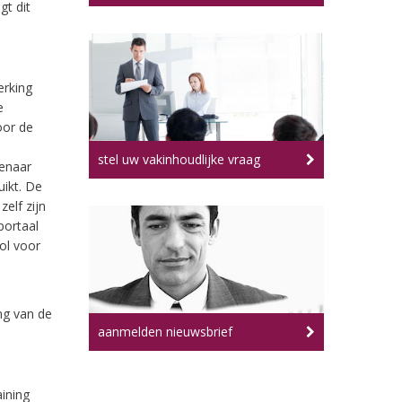
t dit
erking
e
oor de
stel uw vakinhoudlijke vraag
denaar
ikt. De
elf zijn
portaal
ol voor
ng van de
aanmelden nieuwsbrief
aining