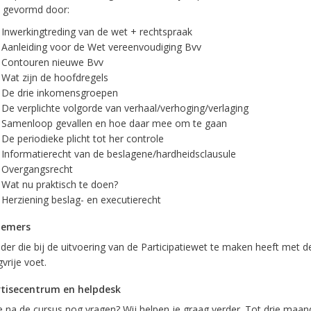
 gevormd door:
Inwerkingtreding van de wet + rechtspraak
Aanleiding voor de Wet vereenvoudiging Bvv
Contouren nieuwe Bvv
Wat zijn de hoofdregels
De drie inkomensgroepen
De verplichte volgorde van verhaal/verhoging/verlaging
Samenloop gevallen en hoe daar mee om te gaan
De periodieke plicht tot her controle
Informatierecht van de beslagene/hardheidsclausule
Overgangsrecht
Wat nu praktisch te doen?
Herziening beslag- en executierecht
nemers
eder die bij de uitvoering van de Participatiewet te maken heeft met d
vrije voet.
tisecentrum en helpdesk
e na de cursus nog vragen? Wij helpen je graag verder. Tot drie maa