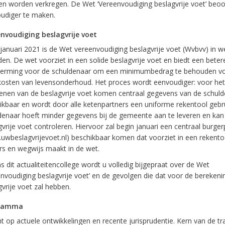
n worden verkregen. De Wet ‘Vereenvoudiging beslagvrije voet’ beoog
udiger te maken.
nvoudiging beslagvrije voet
 januari 2021 is de Wet vereenvoudiging beslagvrije voet (Wvbvv) in w
den. De wet voorziet in een solide beslagvrije voet en biedt een beter
erming voor de schuldenaar om een minimumbedrag te behouden v
kosten van levensonderhoud. Het proces wordt eenvoudiger: voor het
enen van de beslagvrije voet komen centraal gegevens van de schul
ikbaar en wordt door alle ketenpartners een uniforme rekentool gebru
denaar hoeft minder gegevens bij de gemeente aan te leveren en kan z
vrije voet controleren. Hiervoor zal begin januari een centraal burger
uwbeslagvrijevoet.nl) beschikbaar komen dat voorziet in een rekento
rs en wegwijs maakt in de wet.
s dit actualiteitencollege wordt u volledig bijgepraat over de Wet
envoudiging beslagvrije voet’ en de gevolgen die dat voor de berekeni
vrije voet zal hebben.
ramma
t op actuele ontwikkelingen en recente jurisprudentie. Kern van de tr