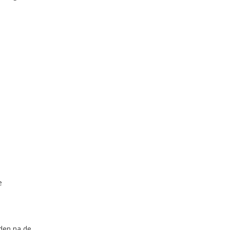
e
nden na de