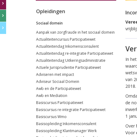
Opleidingen
Inco
Veree
Sociaal domein
vrijb
Aanpak van zorgfraude in het sociaal domein
Actualiteitencursus Participatiewet
Actualiteitendag Inkomensconsulent
Ver
Actualiteitendag re-integratie Participatiewet
In he
Actualiteitendag Uitkeringsadministratie
waarop
Actuele Jurisprudentie Participatiewet
wetsvo
Adviseren met impact
van 2
Adviseur Sociaal Domein
2018.
Awb en de Participatiewet
Awb en Mediation
Omdat
de no
Basiscursus Participatiewet
inwerk
Basiscursus re-integratie Participatiewet
1 jan
Basiscursus Wmo
Basisopleiding Inkomensconsulent
Over 
Basisopleiding Klantmanager Werk
Voor 