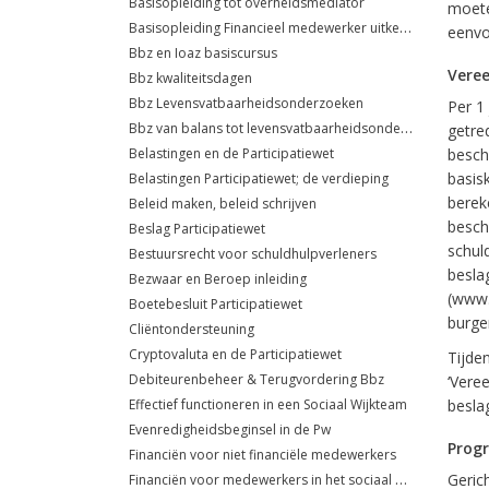
Basisopleiding tot overheidsmediator
moete
Basisopleiding Financieel medewerker uitkeringsadministratie
eenvo
Bbz en Ioaz basiscursus
Veree
Bbz kwaliteitsdagen
Bbz Levensvatbaarheidsonderzoeken
Per 1
Bbz van balans tot levensvatbaarheidsonderzoek
getre
Belastingen en de Participatiewet
besch
basis
Belastingen Participatiewet; de verdieping
berek
Beleid maken, beleid schrijven
besch
Beslag Participatiewet
schul
Bestuursrecht voor schuldhulpverleners
beslag
Bezwaar en Beroep inleiding
(www.
Boetebesluit Participatiewet
burge
Cliëntondersteuning
Cryptovaluta en de Participatiewet
Tijden
Debiteurenbeheer & Terugvordering Bbz
‘Vere
Effectief functioneren in een Sociaal Wijkteam
beslag
Evenredigheidsbeginsel in de Pw
Prog
Financiën voor niet financiële medewerkers
Financiën voor medewerkers in het sociaal domein
Gerich