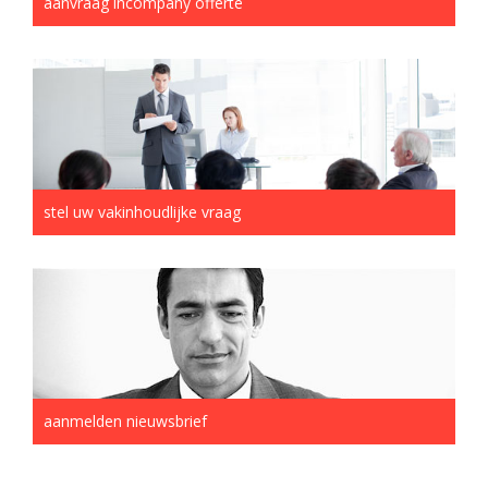
aanvraag incompany offerte
stel uw vakinhoudlijke vraag
aanmelden nieuwsbrief