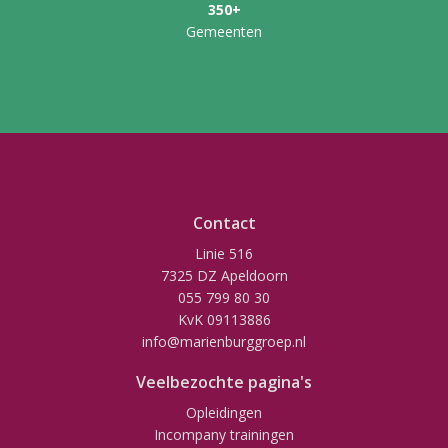
350+
Gemeenten
Contact
Linie 516
7325 DZ Apeldoorn
055 799 80 30
KvK 09113886
info@marienburggroep.nl
Veelbezochte pagina's
Opleidingen
Incompany trainingen