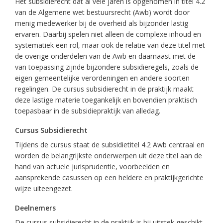
Het subsidierecht dat al vele jaren is opgenomen in titel 4.2
van de Algemene wet bestuursrecht (Awb) wordt door
menig medewerker bij de overheid als bijzonder lastig
ervaren. Daarbij spelen niet alleen de complexe inhoud en
systematiek een rol, maar ook de relatie van deze titel met
de overige onderdelen van de Awb en daarnaast met de
van toepassing zijnde bijzondere subsidieregels, zoals de
eigen gemeentelijke verordeningen en andere soorten
regelingen. De cursus subsidierecht in de praktijk maakt
deze lastige materie toegankelijk en bovendien praktisch
toepasbaar in de subsidiepraktijk van alledag.
Cursus Subsidierecht
Tijdens de cursus staat de subsidietitel 4.2 Awb centraal en
worden de belangrijkste onderwerpen uit deze titel aan de
hand van actuele jurisprudentie, voorbeelden en
aansprekende casussen op een heldere en praktijkgerichte
wijze uiteengezet.
Deelnemers
De cursus subsidierecht in de praktijk is bij uitstek geschikt