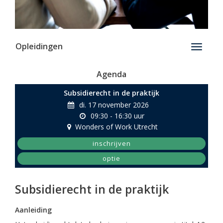
Opleidingen
Toggle
navigati
Agenda
Subsidierecht in de praktijk
di. 17 november 2026
09:30 - 16:30 uur
Wonders of Work Utrecht
inschrijven
optie
Subsidierecht in de praktijk
Aanleiding