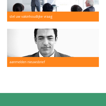
stel uw vakinhoudlijke vraag
aanmelden nieuwsbrief