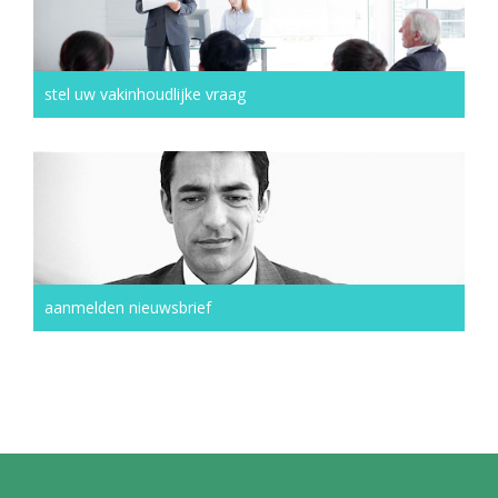
stel uw vakinhoudlijke vraag
aanmelden nieuwsbrief