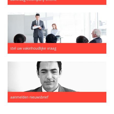
stel uw vakinhoudlijke vraag
aanmelden nieuwsbrief