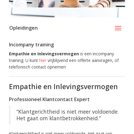
Opleidingen
Toggle
navigati
Incompany training
Empathie en Inlevingsvermogen
is een incompany
training. U kunt
hier
vrijblijvend een offerte aanvragen, of
telefonisch contact opnemen
Empathie en Inlevingsvermogen
Professioneel Klantcontact Expert
“Klantgerichtheid is niet meer voldoende.
Het gaat om klantbetrokkenheid.”
Klantgerichtheid is niet meer voldoende. Het gaat om