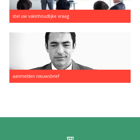
stel uw vakinhoudlijke vraag
aanmelden nieuwsbrief