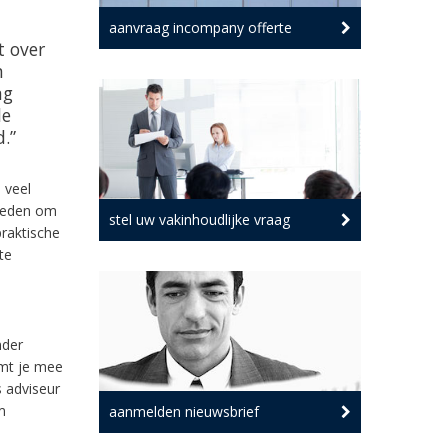
aanvraag incompany offerte
t over
n
ng
de
.”
 veel
rheden om
stel uw vakinhoudlijke vraag
praktische
te
nder
emt je mee
s adviseur
m
aanmelden nieuwsbrief