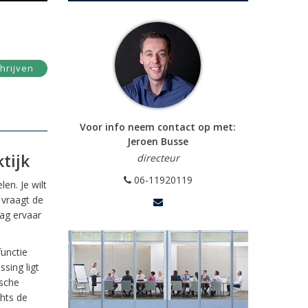
hrijven
Voor info neem contact op met:
Jeroen Busse
tijk
directeur
06-11920119
len. Je wilt
 vraagt de
dag ervaar
functie
ssing ligt
ische
hts de