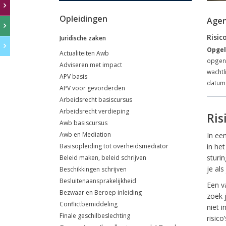
Opleidingen
Age
Risic
Juridische zaken
Opgel
Actualiteiten Awb
opgeno
Adviseren met impact
wachtl
APV basis
datum 
APV voor gevorderden
Arbeidsrecht basiscursus
Arbeidsrecht verdieping
Ris
Awb basiscursus
Awb en Mediation
In een
Basisopleiding tot overheidsmediator
in het
sturin
Beleid maken, beleid schrijven
je als
Beschikkingen schrijven
Besluitenaansprakelijkheid
Een v
Bezwaar en Beroep inleiding
zoek j
Conflictbemiddeling
niet 
Finale geschilbeslechting
risic