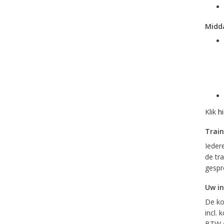
Midda
Klik
hi
Train
Ieder
de tr
gespr
Uw in
De ko
incl.
BTW c