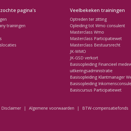
zochte pagina's
Veelbekeken trainingen
ngen
Optreden ter zitting
ny trainingen
Opleiding tot Wmo consulent
Masterclass Wmo
s
Masterclass Participatiewet
slocaties
Masterclass Bestuursrecht
JK-WMO
JK-GSD verkort
Basisopleiding Financieel mede
uitkeringsadministratie
Basisopleiding Klantmanager W
Basisopleiding Inkomensconsul
Basiscursus Participatiewet
Disclaimer
Algemene voorwaarden
BTW-compensatiefonds