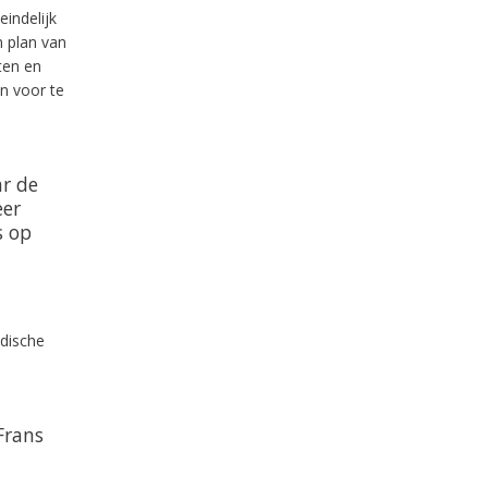
indelijk
n plan van
ten en
n voor te
r de
eer
s op
idische
Frans