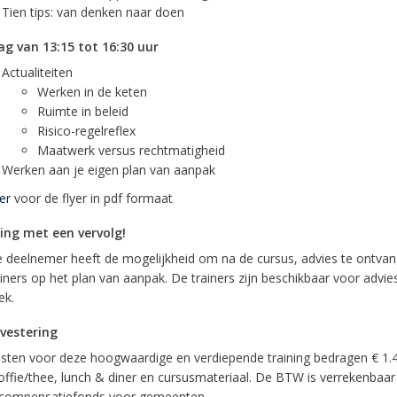
Tien tips: van denken naar doen
g van 13:15 tot 16:30 uur
Actualiteiten
Werken in de keten
Ruimte in beleid
Risico-regelreflex
Maatwerk versus rechtmatigheid
Werken aan je eigen plan van aanpak
er
voor de flyer in pdf formaat
ing met een vervolg!
e deelnemer heeft de mogelijkheid om na de cursus, advies te ontva
ainers op het plan van aanpak. De trainers zijn beschikbaar voor advie
ek.
vestering
sten voor deze hoogwaardige en verdiepende training bedragen € 1.49
 koffie/thee, lunch & diner en cursusmateriaal. De BTW is verrekenbaa
ompensatiefonds voor gemeenten.