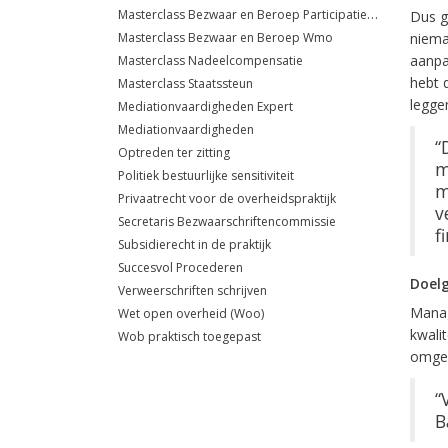
Masterclass Bezwaar en Beroep Participatiewet
Dus g
Masterclass Bezwaar en Beroep Wmo
niema
aanpa
Masterclass Nadeelcompensatie
hebt 
Masterclass Staatssteun
legge
Mediationvaardigheden Expert
Mediationvaardigheden
“
Optreden ter zitting
m
Politiek bestuurlijke sensitiviteit
m
Privaatrecht voor de overheidspraktijk
v
Secretaris Bezwaarschriftencommissie
f
Subsidierecht in de praktijk
Succesvol Procederen
Doel
Verweerschriften schrijven
Manage
Wet open overheid (Woo)
kwali
Wob praktisch toegepast
omgev
“
B