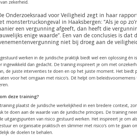
e van zekerheid.
De Onderzoeksraad voor Veiligheid zegt in haar rappor
et monstertruckongeval in Haaksbergen: ‘‘Als je op zo’
anier een vergunning afgeeft, dan heeft die vergunni
auwelijks enige waarde’’. Een van de conclusies is dat 
venementenvergunning niet bij droeg aan de veiligheid
gestuurd werken in de juridische praktijk biedt wel een oplossing én is
r ingewikkeld dan gedacht. De training inspireert je om met onzeke
an, de juiste interventies te doen en op het juiste moment. Het biedt 
aten voor het omgaan met risico’s. Dit helpt om beleidsvoornemens 
eren.
om deze training?
raining plaatst de juridische werkelijkheid in een bredere context, zo
uk te doen aan de waarde van de juridische principes. De training ne
de uitgangspunten van risico gestuurd werken. Het inspireert je om al
estuur en organisatie praktisch en slimmer met risico’s om te gaan o
delijk de doelen te behalen.