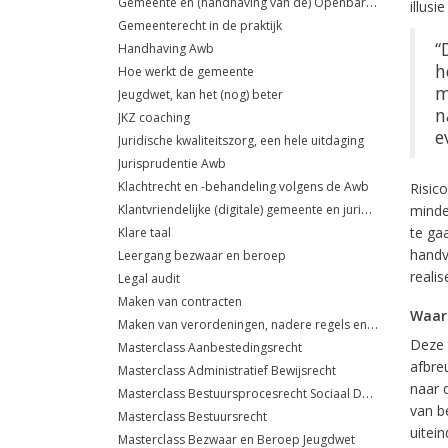
Gemeente en (handhaving van de) Openbare orde
illusi
Gemeenterecht in de praktijk
“
Handhaving Awb
h
Hoe werkt de gemeente
m
Jeugdwet, kan het (nog) beter
n
JKZ coaching
e
Juridische kwaliteitszorg, een hele uitdaging
Jurisprudentie Awb
Klachtrecht en -behandeling volgens de Awb
Risico
Klantvriendelijke (digitale) gemeente en juridische risico's
minde
te ga
Klare taal
handv
Leergang bezwaar en beroep
realis
Legal audit
Maken van contracten
Waar
Maken van verordeningen, nadere regels en beleidsregels
Deze t
Masterclass Aanbestedingsrecht
afbre
Masterclass Administratief Bewijsrecht
naar 
Masterclass Bestuursprocesrecht Sociaal Domein
van b
Masterclass Bestuursrecht
uitein
Masterclass Bezwaar en Beroep Jeugdwet