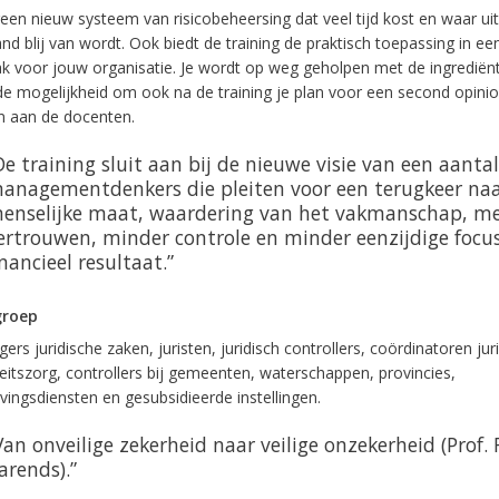
een nieuw systeem van risicobeheersing dat veel tijd kost en waar uite
nd blij van wordt. Ook biedt de training de praktisch toepassing in ee
k voor jouw organisatie. Je wordt op weg geholpen met de ingrediën
de mogelijkheid om ook na de training je plan voor een second opinio
n aan de docenten.
De training sluit aan bij de nieuwe visie van een aantal
anagementdenkers die pleiten voor een terugkeer naa
enselijke maat, waardering van het vakmanschap, m
ertrouwen, minder controle en minder eenzijdige focu
inancieel resultaat.”
groep
rs juridische zaken, juristen, juridisch controllers, coördinatoren jur
teitszorg, controllers bij gemeenten, waterschappen, provincies,
ingsdiensten en gesubsidieerde instellingen.
Van onveilige zekerheid naar veilige onzekerheid (Prof. 
arends).”