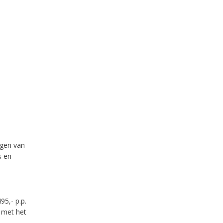
ngen van
s en
5,- p.p.
r met het