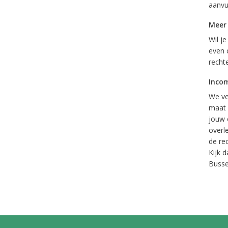
aanvu
Meer
Wil j
even 
recht
Inco
We ve
maat 
jouw 
overl
de re
Kijk 
Busse.