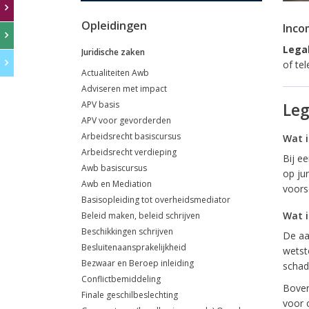
Opleidingen
Inco
Legal
Juridische zaken
of te
Actualiteiten Awb
Adviseren met impact
APV basis
Leg
APV voor gevorderden
Arbeidsrecht basiscursus
Wat i
Arbeidsrecht verdieping
Bij e
Awb basiscursus
op ju
Awb en Mediation
voorsc
Basisopleiding tot overheidsmediator
Wat i
Beleid maken, beleid schrijven
Beschikkingen schrijven
De aa
Besluitenaansprakelijkheid
wetst
Bezwaar en Beroep inleiding
schad
Conflictbemiddeling
Boven
Finale geschilbeslechting
voor 