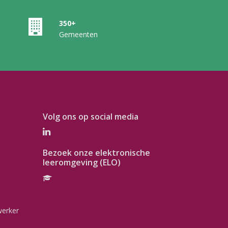
350+
Gemeenten
Volg ons op social media
Bezoek onze elektronische
leeromgeving (ELO)
werker