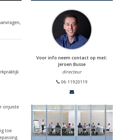
 aanvragen,
Voor info neem contact op met:
Jeroen Busse
rkpraktijk
directeur
06-11920119
 onjuiste
ng toe
epassing.