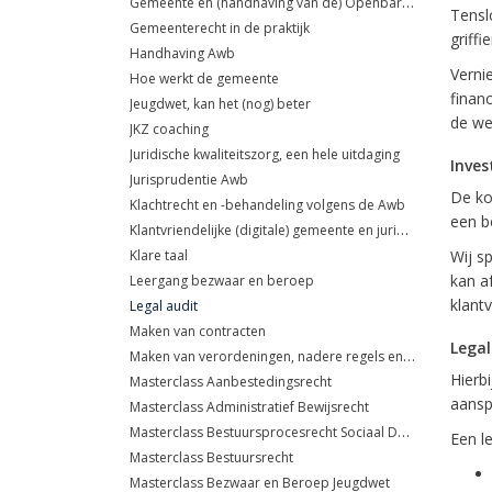
Gemeente en (handhaving van de) Openbare orde
Tensl
Gemeenterecht in de praktijk
griff
Handhaving Awb
Verni
Hoe werkt de gemeente
finan
Jeugdwet, kan het (nog) beter
de we
JKZ coaching
Juridische kwaliteitszorg, een hele uitdaging
Inves
Jurisprudentie Awb
De ko
Klachtrecht en -behandeling volgens de Awb
een b
Klantvriendelijke (digitale) gemeente en juridische risico's
Klare taal
Wij s
kan af
Leergang bezwaar en beroep
klantv
Legal audit
Maken van contracten
Legal
Maken van verordeningen, nadere regels en beleidsregels
Hierbi
Masterclass Aanbestedingsrecht
aansp
Masterclass Administratief Bewijsrecht
Masterclass Bestuursprocesrecht Sociaal Domein
Een l
Masterclass Bestuursrecht
Masterclass Bezwaar en Beroep Jeugdwet