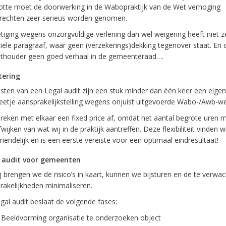
otte moet de doorwerking in de Wabopraktijk van de Wet verhoging
ierechten zeer serieus worden genomen.
etiging wegens onzorgvuldige verlening dan wel weigering heeft niet 
ciële paragraaf, waar geen (verzekerings)dekking tegenover staat. En 
thouder geen goed verhaal in de gemeenteraad….
tering
sten van een Legal audit zijn een stuk minder dan één keer een eigen r
eetje aansprakelijkstelling wegens onjuist uitgevoerde Wabo-/Awb-we
preken met elkaar een fixed price af, omdat het aantal begrote uren m
wijken van wat wij in de praktijk aantreffen. Deze flexibiliteit vinden wi
riendelijk en is een eerste vereiste voor een optimaal eindresultaat!
 audit voor gemeenten
j brengen we de risico’s in kaart, kunnen we bijsturen en de te verwa
rakelijkheden minimaliseren.
egal audit beslaat de volgende fases:
Beeldvorming organisatie te onderzoeken object