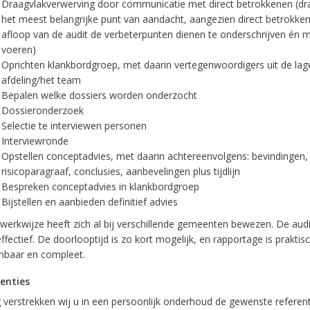
Draagvlakverwerving door communicatie met direct betrokkenen (dra
het meest belangrijke punt van aandacht, aangezien direct betrokke
afloop van de audit de verbeterpunten dienen te onderschrijven én m
voeren)
Oprichten klankbordgroep, met daarin vertegenwoordigers uit de lag
afdeling/het team
Bepalen welke dossiers worden onderzocht
Dossieronderzoek
Selectie te interviewen personen
Interviewronde
Opstellen conceptadvies, met daarin achtereenvolgens: bevindingen,
risicoparagraaf, conclusies, aanbevelingen plus tijdlijn
Bespreken conceptadvies in klankbordgroep
Bijstellen en aanbieden definitief advies
werkwijze heeft zich al bij verschillende gemeenten bewezen. De audi
ffectief. De doorlooptijd is zo kort mogelijk, en rapportage is praktisc
nbaar en compleet.
enties
 verstrekken wij u in een persoonlijk onderhoud de gewenste referent