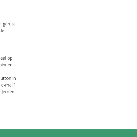
m gerust
 de
aal op
binnen
utton in
 e-mail?
 Jeroen