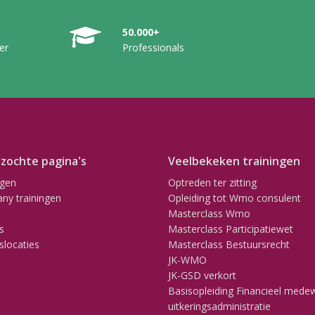
50.000+
er
Professionals
zochte pagina's
Veelbekeken trainingen
ngen
Optreden ter zitting
ny trainingen
Opleiding tot Wmo consulent
Masterclass Wmo
s
Masterclass Participatiewet
slocaties
Masterclass Bestuursrecht
JK-WMO
JK-GSD verkort
Basisopleiding Financieel mede
uitkeringsadministratie