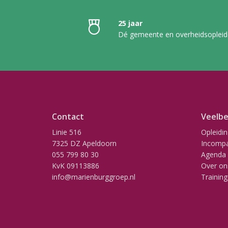
25 jaar
Dé gemeente en overheidsopleid
Contact
Veelbe
Linie 516
Opleidi
7325 DZ Apeldoorn
Incompa
055 799 80 30
Agenda
KvK 09113886
Over on
info@marienburggroep.nl
Training