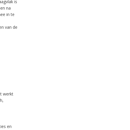
agvlak is
nen na
ee in te
en van de
t werkt
h,
ies en