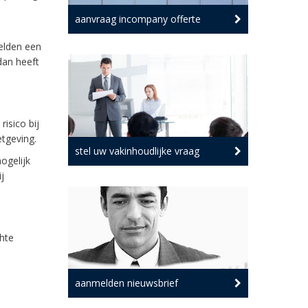
aanvraag incompany offerte
zelden een
dan heeft
isico bij
tgeving.
stel uw vakinhoudlijke vraag
ogelijk
j
chte
aanmelden nieuwsbrief